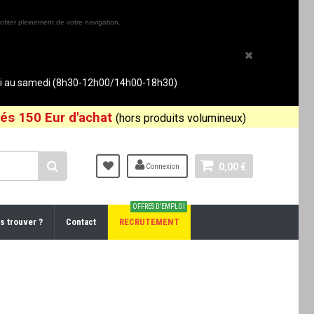
ofiter pleinement de votre navigation.
rdi au samedi (8h30-12h00/14h00-18h30)
és 150 Eur d'achat
(hors produits volumineux)
0,00 €
Connexion
OFFRES D'EMPLOI
s trouver ?
Contact
RECRUTEMENT