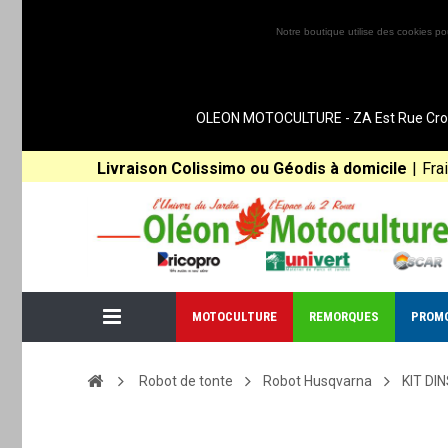
Notre boutique utilise des cookies po
OLEON MOTOCULTURE - ZA Est Rue Croix 
Livraison Colissimo ou Géodis à domicile
|
Fra
MOTOCULTURE
REMORQUES
PROM
Robot de tonte
Robot Husqvarna
KIT DI