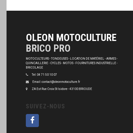
OLEON MOTOCULTURE
BRICO PRO
MOTOCULTEURS - TONDEUSES - LOCATION DE MATÉRIEL - ARMES -
QUINCAILLERIE - CYCLES - MOTOS - FOURNITURES INDUSTRIELLE -
BRICOLAGE
Tel: 04 71 50 10 07
Email: contact@oleonmotoculture.fr
ZA Est Rue Croix St Isidore - 43100 BRIOUDE
SUIVEZ-NOUS