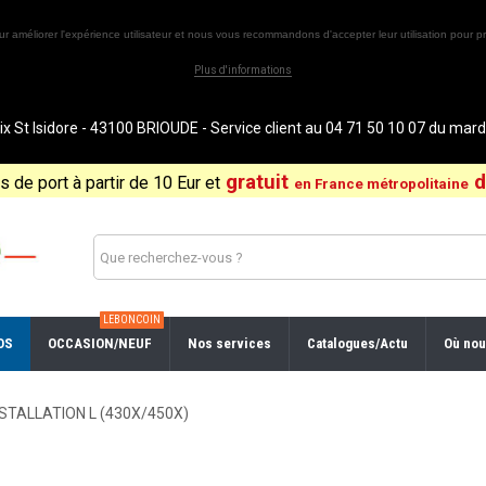
ur améliorer l'expérience utilisateur et nous vous recommandons d'accepter leur utilisation pour pr
Plus d'informations
St Isidore - 43100 BRIOUDE - Service client au 04 71 50 10 07 du ma
gratuit
d
is de port à partir de 10 Eur et
en France métropolitaine
LEBONCOIN
OS
OCCASION/NEUF
Nos services
Catalogues/Actu
Où nou
NSTALLATION L (430X/450X)