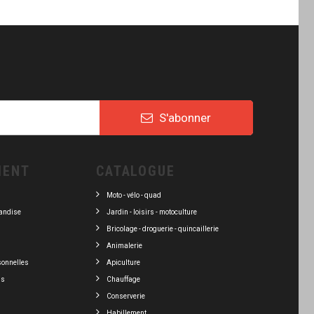
S'abonner
IENT
CATALOGUE
Moto - vélo - quad
andise
Jardin - loisirs - motoculture
Bricolage - droguerie - quincaillerie
Animalerie
sonnelles
Apiculture
ns
Chauffage
Conserverie
Habillement