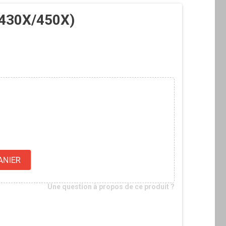
(430X/450X)
ANIER
Une question à propos de ce produit ?