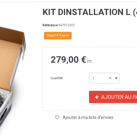
KIT DINSTALLATION L 
Référence
967972301
Depart 4-9 jours
279,00 €
TTC
Quantité
AJOUTER AU P
Ajouter à ma liste d'envies