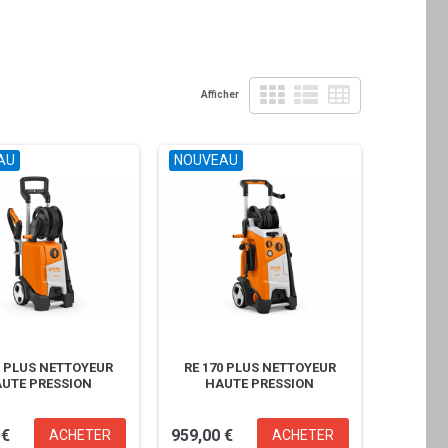
Afficher
AU
NOUVEAU
0 PLUS NETTOYEUR
RE 170 PLUS NETTOYEUR
UTE PRESSION
HAUTE PRESSION
AUTOMOWER 450X
 €
959,00 €
ACHETER
ACHETER
NERA