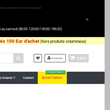
ofiter pleinement de votre navigation.
rdi au samedi (8h30-12h00/14h00-18h30)
és 150 Eur d'achat
(hors produits volumineux)
0,00 €
Connexion
OFFRES D'EMPLOI
s trouver ?
Contact
RECRUTEMENT