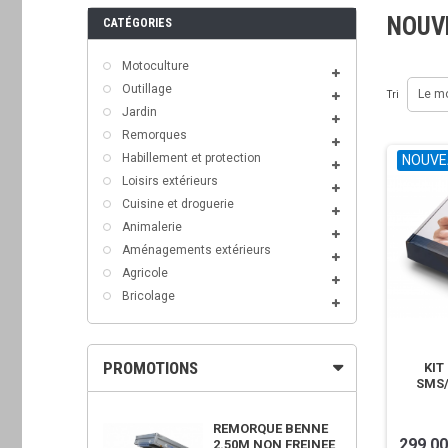
NOUV
CATÉGORIES
Motoculture
Outillage
Le m
Tri
Jardin
Remorques
Habillement et protection
NOUVE
Loisirs extérieurs
Cuisine et droguerie
Animalerie
Aménagements extérieurs
Agricole
Bricolage
PROMOTIONS
KI
SMS
OWER 450X
REMORQUE BENNE
299,00
2.50M NON FREINEE