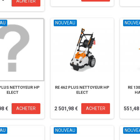
ACHETER
2 199,00 €
1 890,00 €
3 799,00 €
3 499,00 €
AU
NOUVEAU
NOUVE
 PLUS NETTOYEUR HP
RE 462 PLUS NETTOYEUR HP
RE 13
ELECT
ELECT
HA
98 €
2 501,98 €
551,48
ACHETER
ACHETER
AU
NOUVEAU
NOUVE