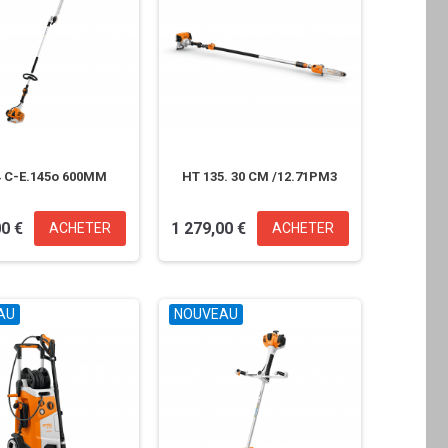
4 C-E.145o 600MM
HT 135. 30 CM /12.71PM3
00 €
1 279,00 €
ACHETER
ACHETER
AU
NOUVEAU