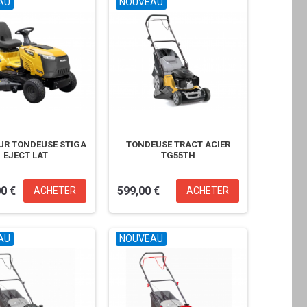
AU
NOUVEAU
UR TONDEUSE STIGA
TONDEUSE TRACT ACIER
EJECT LAT
TG55TH
00 €
599,00 €
ACHETER
ACHETER
AU
NOUVEAU