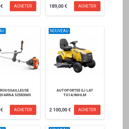
 €
189,00 €
ACHETER
ACHETER
AU
NOUVEAU
ROUSSAILLEUSE
AUTOPORTEE EJ LAT
VARNA 525RXMII
TG14/86HLM
 €
2 100,00 €
ACHETER
ACHETER