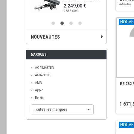
329,00 €
00 €
2 249,00 €
€
2 858,00 €
NOUVE
NOUVEAUTES
MARQUES
AGRIMASTER
AMAZONE
AMR
RE 282
Apple
Belkin
1 671,
Toutes les marques
NOUVE