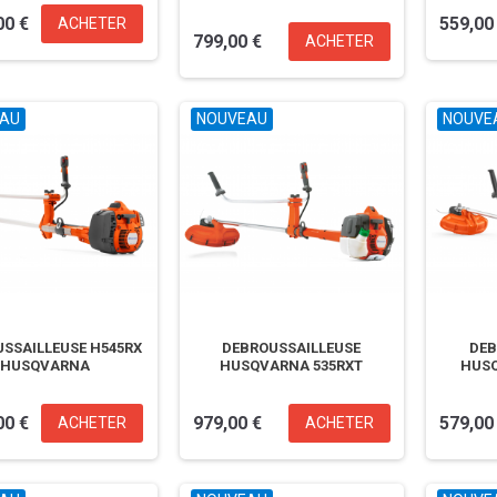
00 €
559,00
ACHETER
799,00 €
ACHETER
AU
NOUVEAU
NOUVE
SSAILLEUSE H545RX
DEBROUSSAILLEUSE
DEB
HUSQVARNA
HUSQVARNA 535RXT
HUSQ
00 €
979,00 €
579,00
ACHETER
ACHETER