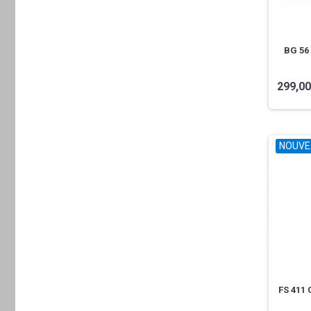
BG 56
299,00
NOUVE
FS 411