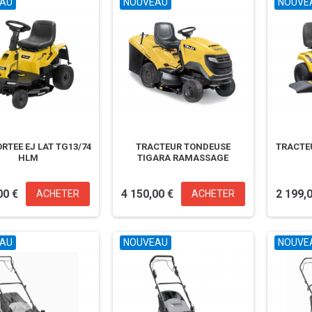
AU
NOUVEAU
NOUVE
RTEE EJ LAT TG13/74
TRACTEUR TONDEUSE
TRACTE
HLM
TIGARA RAMASSAGE
00 €
4 150,00 €
2 199,
ACHETER
ACHETER
AU
NOUVEAU
NOUVE