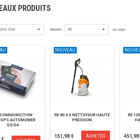
EAUX PRODUITS
oins cher
40
Montrer
par page
AU
NOUVEAU
NOUVE
T COMMUNICTION
RE 80.0 X NETTOYEUR HAUTE
RE 12
/GPS AUTOMOWER
PRESSION
HA
G3/G4
AUTOMOWER
AUTOMOWER
151,98 €
451,98
ACHETER
 €
AM430X
HUSQVARNA 440