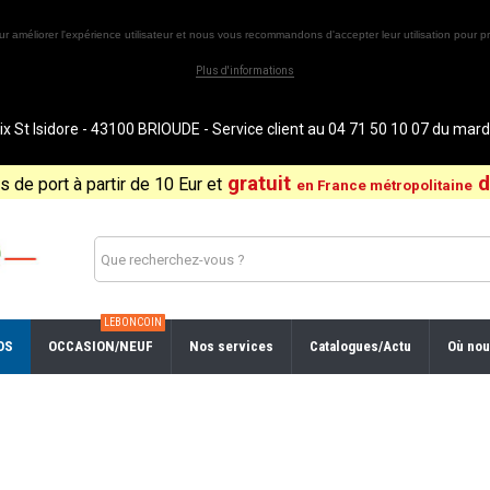
ur améliorer l'expérience utilisateur et nous vous recommandons d'accepter leur utilisation pour pr
Plus d'informations
St Isidore - 43100 BRIOUDE - Service client au 04 71 50 10 07 du ma
gratuit
d
is de port à partir de 10 Eur et
en France métropolitaine
LEBONCOIN
OS
OCCASION/NEUF
Nos services
Catalogues/Actu
Où nou