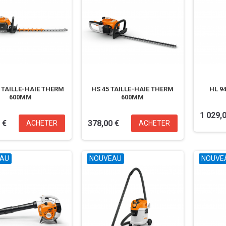
R TAILLE-HAIE THERM
HS 45 TAILLE-HAIE THERM
HL 9
600MM
600MM
1 029,
 €
378,00 €
ACHETER
ACHETER
AU
NOUVEAU
NOUVE