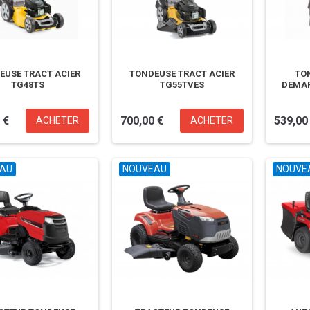
EUSE TRACT ACIER
TONDEUSE TRACT ACIER
TO
TG48TS
TG55TVES
DEMAR
 €
700,00 €
539,00
ACHETER
ACHETER
AU
NOUVEAU
NOUVE