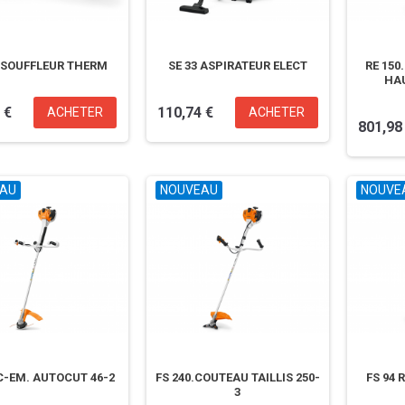
 SOUFFLEUR THERM
SE 33 ASPIRATEUR ELECT
RE 150
HAU
 €
110,74 €
ACHETER
ACHETER
801,98
AU
NOUVEAU
NOUVE
 C-EM. AUTOCUT 46-2
FS 240.COUTEAU TAILLIS 250-
FS 94 
3