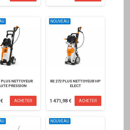
4 290,00 €
4 879,00 €
AU
NOUVEAU
0 PLUS NETTOYEUR
RE 272 PLUS NETTOYEUR HP
UTE PRESSION
ELECT
 €
1 471,98 €
ACHETER
ACHETER
AU
NOUVEAU