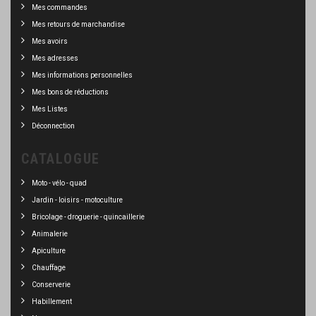
Mes commandes
Mes retours de marchandise
Mes avoirs
Mes adresses
Mes informations personnelles
Mes bons de réductions
Mes Listes
Déconnection
CATALOGUE
Moto - vélo - quad
Jardin - loisirs - motoculture
Bricolage - droguerie - quincaillerie
Animalerie
Apiculture
Chauffage
Conserverie
Habillement