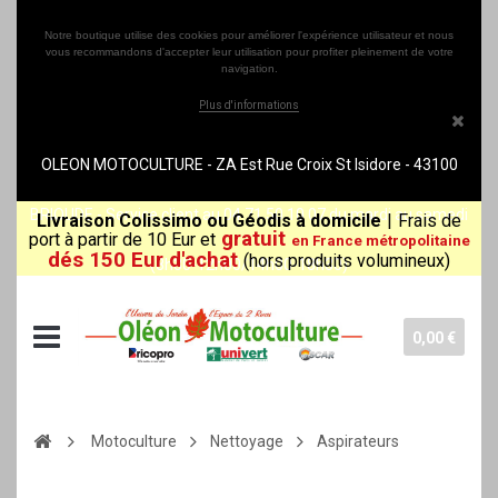
Notre boutique utilise des cookies pour améliorer l'expérience utilisateur et nous
vous recommandons d'accepter leur utilisation pour profiter pleinement de votre
navigation.
Plus d'informations
OLEON MOTOCULTURE - ZA Est Rue Croix St Isidore - 43100
BRIOUDE - Service client au 04 71 50 10 07 du mardi au samedi
Livraison Colissimo ou Géodis à domicile
|
Frais de
gratuit
port à partir de 10 Eur et
en France métropolitaine
dés 150 Eur d'achat
(hors produits volumineux)
(8h30-12h00/14h00-18h30)
0,00 €
Motoculture
Nettoyage
Aspirateurs