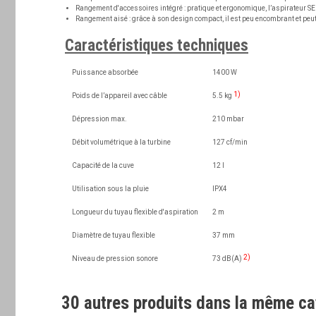
Rangement d'accessoires intégré :
pratique et ergonomique, l’aspirateur SE
Rangement aisé :
grâce à son design compact, il est peu encombrant et peut
Caractéristiques techniques
Puissance absorbée
1400 W
1)
Poids de l’appareil avec câble
5.5 kg
Dépression max.
210 mbar
Débit volumétrique à la turbine
127 cf/min
Capacité de la cuve
12 l
Utilisation sous la pluie
IPX4
Longueur du tuyau flexible d'aspiration
2 m
Diamètre de tuyau flexible
37 mm
2)
Niveau de pression sonore
73 dB(A)
30 autres produits dans la même ca