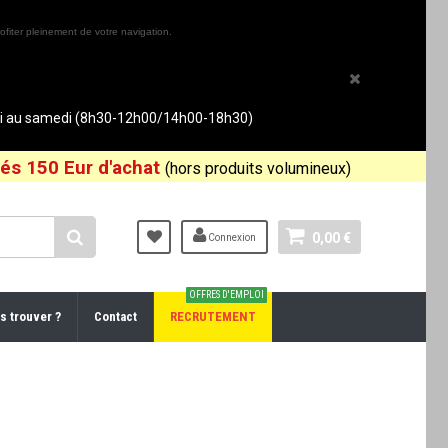
ofiter pleinement de votre navigation.
rdi au samedi (8h30-12h00/14h00-18h30)
és 150 Eur d'achat
(hors produits volumineux)
0,00 €
Connexion
OFFRES D'EMPLOI
s trouver ?
Contact
RECRUTEMENT