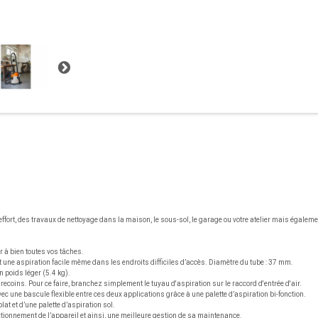
ffort, des travaux de nettoyage dans la maison, le sous-sol, le garage ou votre atelier mais égaleme
 à bien toutes vos tâches.
 une aspiration facile même dans les endroits difficiles d’accès. Diamètre du tube : 37 mm.
n poids léger (5.4 kg).
recoins. Pour ce faire, branchez simplement le tuyau d'aspiration sur le raccord d'entrée d'air.
avec une bascule flexible entre ces deux applications grâce à une palette d’aspiration bi-fonction.
lat et d’une palette d’aspiration sol.
tionnement de l’appareil et ainsi, une meilleure gestion de sa maintenance.