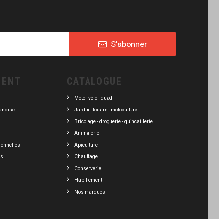
S'abonner
IENT
CATALOGUE
Moto - vélo - quad
andise
Jardin - loisirs - motoculture
Bricolage - droguerie - quincaillerie
Animalerie
sonnelles
Apiculture
ns
Chauffage
Conserverie
Habillement
Nos marques