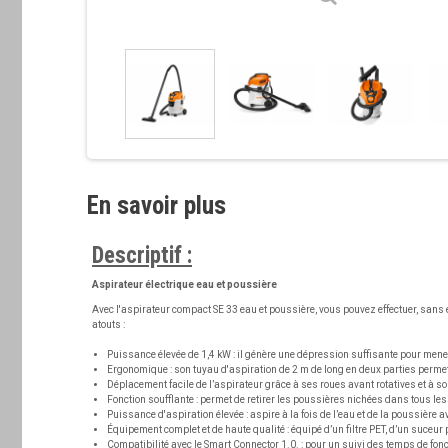
En savoir plus
Descriptif :
Aspirateur électrique eau et poussière
Avec l'aspirateur compact SE 33 eau et poussière, vous pouvez effectuer, sans e
atouts :
Puissance élevée de 1,4 kW :
il génère une dépression suffisante pour mener
Ergonomique :
son tuyau d'aspiration de 2 m de long en deux parties permet
Déplacement facile
de l’aspirateur grâce à ses roues avant rotatives et à so
Fonction soufflante :
permet de retirer les poussières nichées dans tous les 
Puissance d'aspiration élevée :
aspire à la fois de l’eau et de la poussière 
Équipement complet et de haute qualité :
équipé d’un filtre PET, d’un suceur p
Compatibilité avec le Smart Connector 1.0. :
pour un suivi des temps de fonc