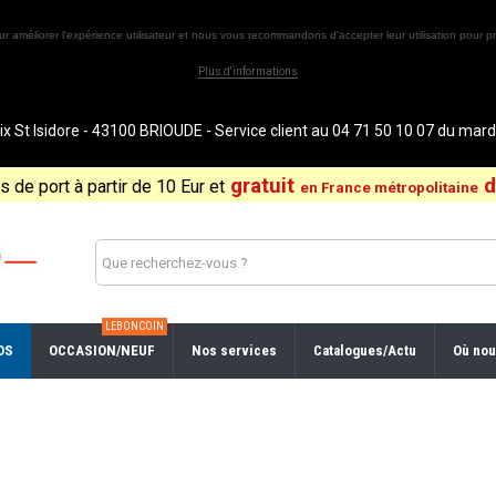
ur améliorer l'expérience utilisateur et nous vous recommandons d'accepter leur utilisation pour pr
Plus d'informations
St Isidore - 43100 BRIOUDE - Service client au 04 71 50 10 07 du ma
gratuit
d
is de port à partir de 10 Eur et
en France métropolitaine
LEBONCOIN
OS
OCCASION/NEUF
Nos services
Catalogues/Actu
Où nou