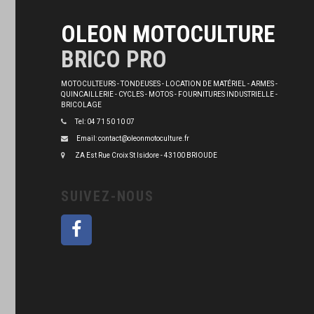
OLEON MOTOCULTURE
BRICO PRO
MOTOCULTEURS - TONDEUSES - LOCATION DE MATÉRIEL - ARMES -
QUINCAILLERIE - CYCLES - MOTOS - FOURNITURES INDUSTRIELLE -
BRICOLAGE
Tel: 04 71 50 10 07
Email: contact@oleonmotoculture.fr
ZA Est Rue Croix St Isidore - 43100 BRIOUDE
SUIVEZ-NOUS