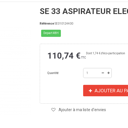
SE 33 ASPIRATEUR EL
Référence
SE010124400
Depart 48H
110,74 €
Dont
1,74 €
d'éco-participation
TTC
Quantité
AJOUTER AU P
Ajouter à ma liste d'envies