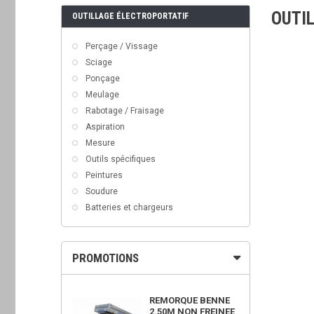
OUTI
OUTILLAGE ÉLECTROPORTATIF
Perçage / Vissage
Sciage
Ponçage
Meulage
Rabotage / Fraisage
Aspiration
Mesure
Outils spécifiques
Peintures
Soudure
Batteries et chargeurs
PROMOTIONS
OWER 450X
REMORQUE BENNE
2.50M NON FREINEE