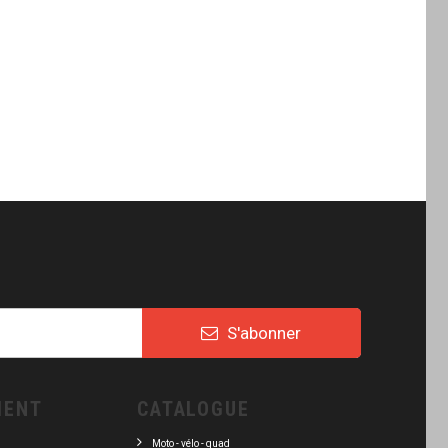
4 290,00 €
4 879,00 €
S'abonner
IENT
CATALOGUE
Moto - vélo - quad