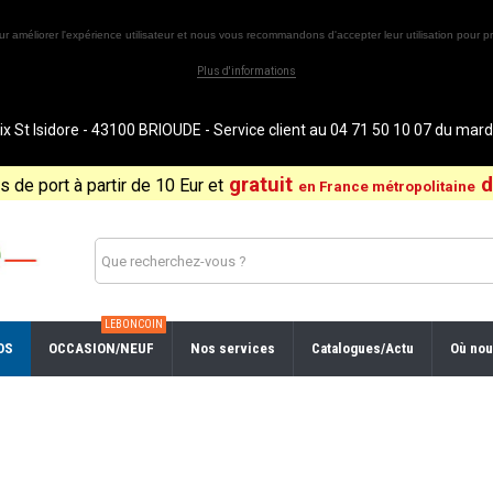
ur améliorer l'expérience utilisateur et nous vous recommandons d'accepter leur utilisation pour pr
Plus d'informations
St Isidore - 43100 BRIOUDE - Service client au 04 71 50 10 07 du ma
gratuit
d
is de port à partir de 10 Eur et
en France métropolitaine
LEBONCOIN
OS
OCCASION/NEUF
Nos services
Catalogues/Actu
Où nou