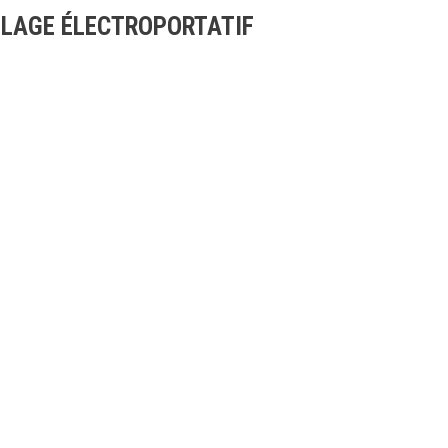
LLAGE ÉLECTROPORTATIF
AUTOMOWER
AUTOMOWER
AM430X
HUSQVARNA 440