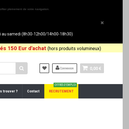
ofiter pleinement de votre navigation.
rdi au samedi (8h30-12h00/14h00-18h30)
és 150 Eur d'achat
(hors produits volumineux)
0,00 €
Connexion
OFFRES D'EMPLOI
s trouver ?
Contact
RECRUTEMENT