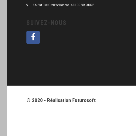
ZA Est Rue Croix St Isidore - 43100 BRIOUDE
SUIVEZ-NOUS
© 2020 - Réalisation
Futurosoft