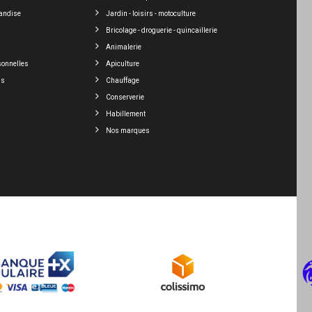
andise
Jardin - loisirs - motoculture
Bricolage - droguerie - quincaillerie
Animalerie
sonnelles
Apiculture
ns
Chauffage
Conserverie
Habillement
Nos marques