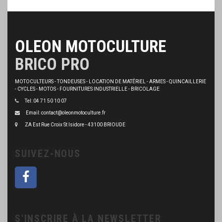
OLEON MOTOCULTURE
BRICO PRO
MOTOCULTEURS - TONDEUSES - LOCATION DE MATÉRIEL - ARMES - QUINCAILLERIE
- CYCLES - MOTOS - FOURNITURES INDUSTRIELLE - BRICOLAGE
Tel: 04 71 50 10 07
Email: contact@oleonmotoculture.fr
ZA Est Rue Croix St Isidore - 43100 BRIOUDE
SUIVEZ-NOUS
S'INSCRIRE À LA NEWSLETTER