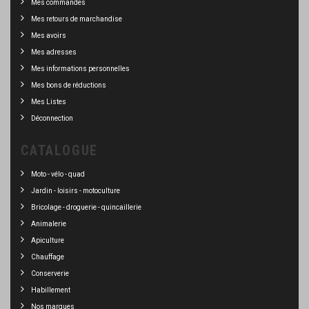
Mes commandes
Mes retours de marchandise
Mes avoirs
Mes adresses
Mes informations personnelles
Mes bons de réductions
Mes Listes
Déconnection
CATALOGUE
Moto - vélo - quad
Jardin - loisirs - motoculture
Bricolage - droguerie - quincaillerie
Animalerie
Apiculture
Chauffage
Conserverie
Habillement
Nos marques