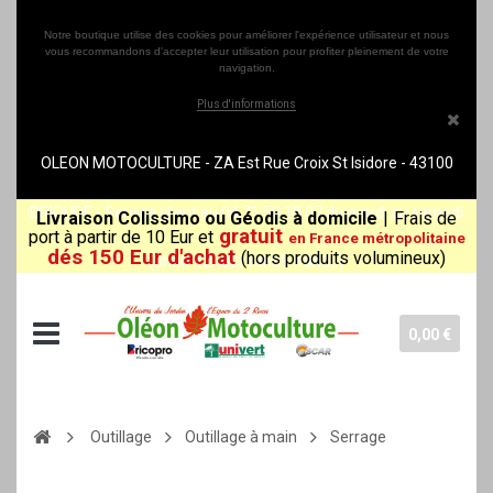
Notre boutique utilise des cookies pour améliorer l'expérience utilisateur et nous
vous recommandons d'accepter leur utilisation pour profiter pleinement de votre
navigation.
Plus d'informations
OLEON MOTOCULTURE - ZA Est Rue Croix St Isidore - 43100
BRIOUDE - Service client au 04 71 50 10 07 du mardi au samedi
Livraison Colissimo ou Géodis à domicile
|
Frais de
gratuit
port à partir de 10 Eur et
en France métropolitaine
dés 150 Eur d'achat
(hors produits volumineux)
(8h30-12h00/14h00-18h30)
0,00 €
Outillage
Outillage à main
Serrage