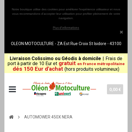
Notre boutique utilise des cookies pour améliorer l'expérience utilisateur et nous
vous recommandons d'accepter leur utilisation pour profiter pleinement de votre
navigation.
Plus d'informations
OLEON MOTOCULTURE - ZA Est Rue Croix St Isidore - 43100
BRIOUDE - Service client au 04 71 50 10 07 du mardi au samedi
Livraison Colissimo ou Géodis à domicile
|
Frais de
gratuit
port à partir de 10 Eur et
en France métropolitaine
dés 150 Eur d'achat
(hors produits volumineux)
(8h30-12h00/14h00-18h30)
0,00 €
AUTOMOWER 450X NERA