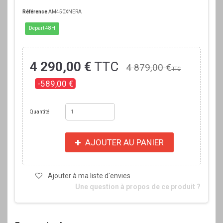
Référence
AM450XNERA
Depart 48H
4 290,00 €
TTC
4 879,00 €
TTC
-589,00 €
Quantité
AJOUTER AU PANIER
Ajouter à ma liste d'envies
Une question à propos de ce produit ?