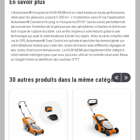
En savoir plus
L'Automower® Husqvarna 450X NERA est un robot tondeuse haute performance,
idéal pour les pelouses jusqu'à 5 000 m². L'installation sans fil via l'application
Automower® Connect et le plug-in Husqvarna EPOS™ (accessoire) permettent de
personnaliser l'entretien de la pelouse par des périphéries virtuelles et d'éliminer
tout risque de rupture du câble. Les arrêts imprévus sont réduits grâce à une
technologie qui aide le robot tondeuse à éviter les objets. Avec la carte virtuelle créée
via le GPS, Automower® Zone Control est activée et peut être facilement gérée sur
votre téléphone mobile pour créer des zones de travail avec différents réglages et
des zones d'exclusion temporaires. Le 450X NERA peut également être intégré à
votre habitat intelligent pour que vous puissiez utiliser le contrôle vocal avec Alexa
ou Google Home ou bénéficier des routines IFTTT.
30 autres produits dans la même catégorie