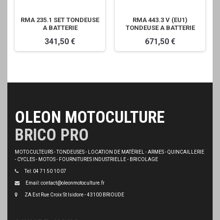
RMA 235.1 SET TONDEUSE
RMA 443.3 V (EU1)
A BATTERIE
TONDEUSE A BATTERIE
341,50 €
671,50 €
OLEON MOTOCULTURE
BRICO PRO
MOTOCULTEURS - TONDEUSES - LOCATION DE MATÉRIEL - ARMES - QUINCAILLERIE
- CYCLES - MOTOS - FOURNITURES INDUSTRIELLE - BRICOLAGE
Tel: 04 71 50 10 07
Email: contact@oleonmotoculture.fr
ZA Est Rue Croix St Isidore - 43100 BRIOUDE