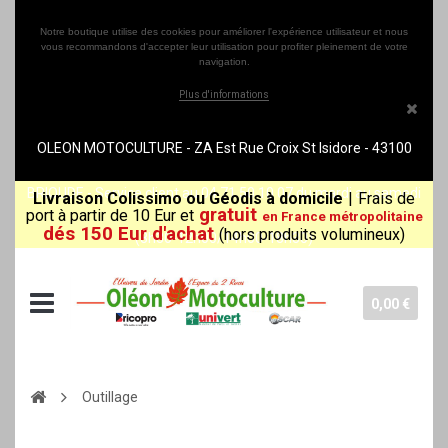
Notre boutique utilise des cookies pour améliorer l'expérience utilisateur et nous
vous recommandons d'accepter leur utilisation pour profiter pleinement de votre
navigation.
Plus d'informations
OLEON MOTOCULTURE - ZA Est Rue Croix St Isidore - 43100
BRIOUDE - Service client au 04 71 50 10 07 du mardi au samedi
Livraison Colissimo ou Géodis à domicile
|
Frais de
gratuit
port à partir de 10 Eur et
en France métropolitaine
dés 150 Eur d'achat
(hors produits volumineux)
(8h30-12h00/14h00-18h30)
0,00 €
Outillage