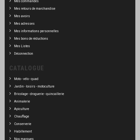
Mes commandes
Mes retours de marchandise
Mes avoirs
Mes adresses
Mes informations personnelles
Mes bons de réductions
Mes Listes
Déconnection
CATALOGUE
Moto - vélo - quad
Jardin - loisirs - motoculture
Bricolage - droguerie - quincaillerie
Animalerie
Apiculture
Chauffage
Conserverie
Habillement
Nos marques