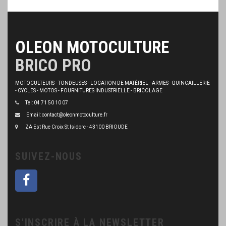
OLEON MOTOCULTURE
BRICO PRO
MOTOCULTEURS - TONDEUSES - LOCATION DE MATÉRIEL - ARMES - QUINCAILLERIE
- CYCLES - MOTOS - FOURNITURES INDUSTRIELLE - BRICOLAGE
Tel: 04 71 50 10 07
Email: contact@oleonmotoculture.fr
ZA Est Rue Croix St Isidore - 43100 BRIOUDE
SUIVEZ-NOUS
S'INSCRIRE À LA NEWSLETTER