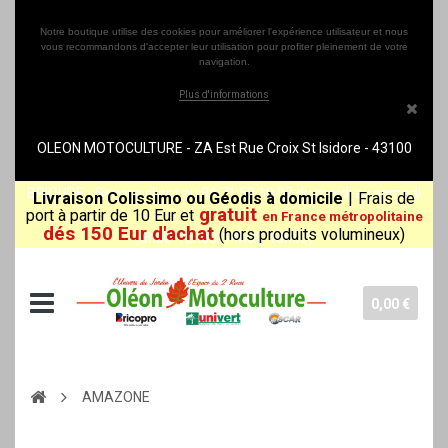
Notre boutique utilise des cookies pour améliorer l'expérience utilisateur et nous
vous recommandons d'accepter leur utilisation pour profiter pleinement de votre
navigation.
Plus d'informations
OLEON MOTOCULTURE - ZA Est Rue Croix St Isidore - 43100
BRIOUDE - Service client au 04 71 50 10 07 du mardi au samedi
Livraison Colissimo ou Géodis à domicile
|
Frais de
gratuit
port à partir de 10 Eur et
en France métropolitaine
dés 150 Eur d'achat
(hors produits volumineux)
(8h30-12h00/14h00-18h30)
0,00 €
AMAZONE