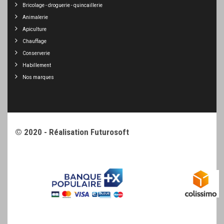
Bricolage - droguerie - quincaillerie
Animalerie
Apiculture
Chauffage
Conserverie
Habillement
Nos marques
© 2020 - Réalisation
Futurosoft