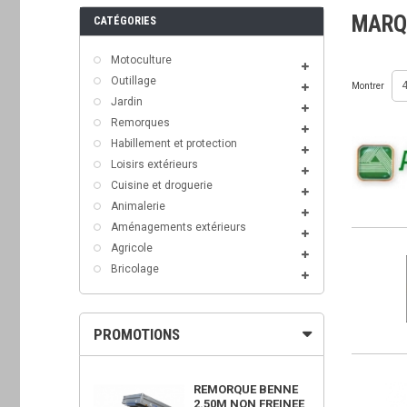
MARQ
CATÉGORIES
Motoculture
Outillage
Montrer
Jardin
Remorques
Habillement et protection
Loisirs extérieurs
Cuisine et droguerie
Animalerie
Aménagements extérieurs
Agricole
Bricolage
PROMOTIONS
OWER 450X
REMORQUE BENNE
2.50M NON FREINEE