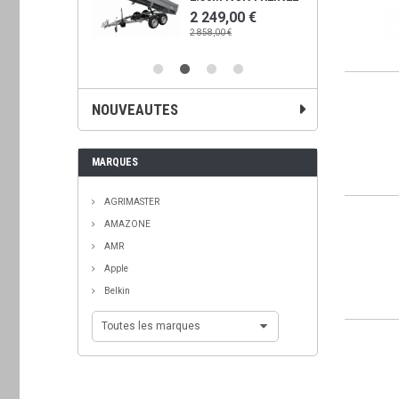
00 €
2 249,00 €
€
2 858,00 €
NOUVEAUTES
MARQUES
AGRIMASTER
AMAZONE
AMR
Apple
Belkin
Toutes les marques