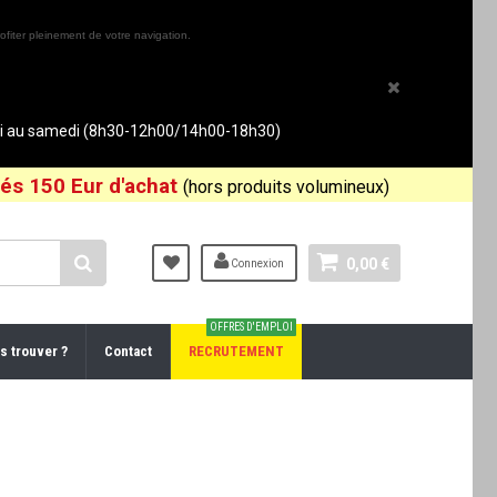
ofiter pleinement de votre navigation.
rdi au samedi (8h30-12h00/14h00-18h30)
és 150 Eur d'achat
(hors produits volumineux)
0,00 €
Connexion
OFFRES D'EMPLOI
s trouver ?
Contact
RECRUTEMENT