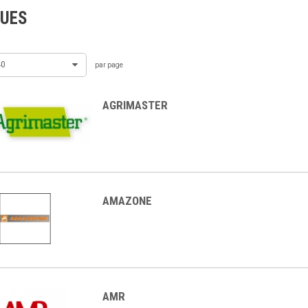
UES
40
par page
AGRIMASTER
AMAZONE
AUTOMOWER
AMR
AUTOMOWER
AM430X
HUSQVARNA 440