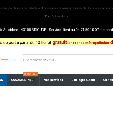
ur améliorer l'expérience utilisateur et nous vous recommandons d'accepter leur utilisation pour pr
Plus d'informations
St Isidore - 43100 BRIOUDE - Service client au 04 71 50 10 07 du ma
gratuit
d
is de port à partir de 10 Eur et
en France métropolitaine
LEBONCOIN
OS
OCCASION/NEUF
Nos services
Catalogues/Actu
Où nou