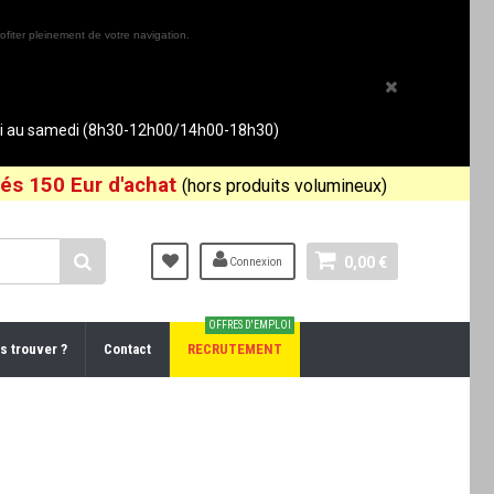
ofiter pleinement de votre navigation.
rdi au samedi (8h30-12h00/14h00-18h30)
és 150 Eur d'achat
(hors produits volumineux)
0,00 €
Connexion
OFFRES D'EMPLOI
s trouver ?
Contact
RECRUTEMENT