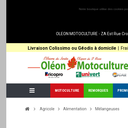
Notre boutique utilise des cookies po
OLEON MOTOCULTURE - ZA Est Rue Croix 
Livraison Colissimo ou Géodis à domicile
|
Fra
MOTOCULTURE
REMORQUES
PROM
Agricole
Alimentation
Mélangeuses