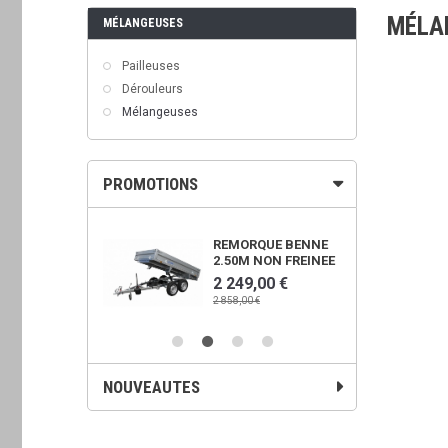
MÉLA
MÉLANGEUSES
Pailleuses
Dérouleurs
Mélangeuses
PROMOTIONS
OWER 450X
REMORQUE BENNE
2.50M NON FREINEE
00 €
2 249,00 €
€
2 858,00 €
NOUVEAUTES