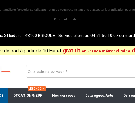
ur améliorer l'expérience utilisateur et nous vous recommandons d'accepter leur utilisation pour pr
Plus d'informations
St Isidore - 43100 BRIOUDE - Service client au 04 71 50 10 07 du ma
gratuit
d
is de port à partir de 10 Eur et
en France métropolitaine
LEBONCOIN
OS
OCCASION/NEUF
Nos services
Catalogues/Actu
Où nou