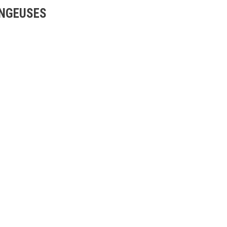
NGEUSES
AUTOMOWER
AUTOMOWER
AM430X
HUSQVARNA 440
2 199,00 €
1 890,00 €
3 799,00 €
3 499,00 €