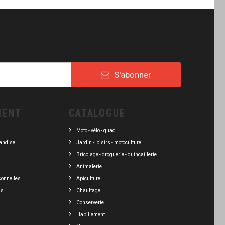
S'abonner
IENT
CATALOGUE
Moto - vélo - quad
andise
Jardin - loisirs - motoculture
Bricolage - droguerie - quincaillerie
Animalerie
sonnelles
Apiculture
ns
Chauffage
Conserverie
Habillement