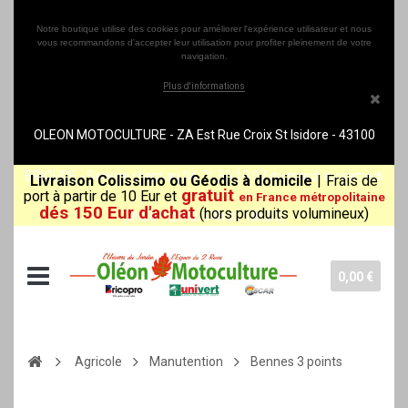
Notre boutique utilise des cookies pour améliorer l'expérience utilisateur et nous
vous recommandons d'accepter leur utilisation pour profiter pleinement de votre
navigation.
Plus d'informations
OLEON MOTOCULTURE - ZA Est Rue Croix St Isidore - 43100
BRIOUDE - Service client au 04 71 50 10 07 du mardi au samedi
Livraison Colissimo ou Géodis à domicile
|
Frais de
gratuit
port à partir de 10 Eur et
en France métropolitaine
dés 150 Eur d'achat
(hors produits volumineux)
(8h30-12h00/14h00-18h30)
0,00 €
Agricole
Manutention
Bennes 3 points