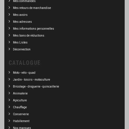
Mes commandes
Mes retours de marchandise
Mes avoirs
Mes adresses
Mes informations personnelles
Mes bons de réductions
Mes Listes
Déconnection
CATALOGUE
Moto - vélo - quad
Jardin - loisirs - motoculture
Bricolage - droguerie - quincaillerie
Animalerie
Apiculture
Chauffage
Conserverie
Habillement
Nos marques