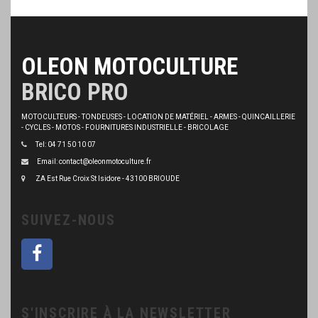
OLEON MOTOCULTURE
BRICO PRO
MOTOCULTEURS - TONDEUSES - LOCATION DE MATÉRIEL - ARMES - QUINCAILLERIE
- CYCLES - MOTOS - FOURNITURES INDUSTRIELLE - BRICOLAGE
Tel: 04 71 50 10 07
Email: contact@oleonmotoculture.fr
ZA Est Rue Croix St Isidore - 43100 BRIOUDE
SUIVEZ-NOUS
S'INSCRIRE À LA NEWSLETTER