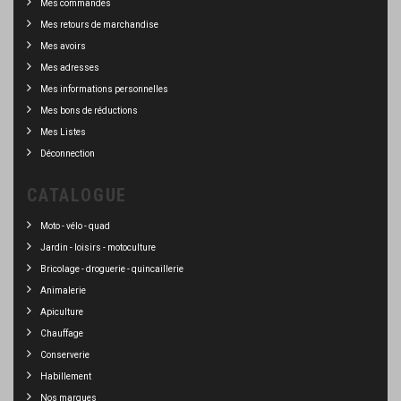
Mes commandes
Mes retours de marchandise
Mes avoirs
Mes adresses
Mes informations personnelles
Mes bons de réductions
Mes Listes
Déconnection
CATALOGUE
Moto - vélo - quad
Jardin - loisirs - motoculture
Bricolage - droguerie - quincaillerie
Animalerie
Apiculture
Chauffage
Conserverie
Habillement
Nos marques