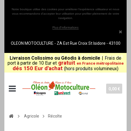
Notre boutique utilise des cookies pour améliorer l'expérience utilisateur et nous
vous recommandons d'accepter leur utilisation pour profiter pleinement de votre
navigation.
Plus d'informations
OLEON MOTOCULTURE - ZA Est Rue Croix St Isidore - 43100
BRIOUDE - Service client au 04 71 50 10 07 du mardi au samedi
Livraison Colissimo ou Géodis à domicile
|
Frais de
gratuit
port à partir de 10 Eur et
en France métropolitaine
dés 150 Eur d'achat
(hors produits volumineux)
(8h30-12h00/14h00-18h30)
0,00 €
Agricole
Récolte