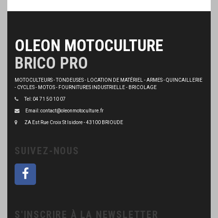
OLEON MOTOCULTURE
BRICO PRO
MOTOCULTEURS - TONDEUSES - LOCATION DE MATÉRIEL - ARMES - QUINCAILLERIE
- CYCLES - MOTOS - FOURNITURES INDUSTRIELLE - BRICOLAGE
Tel: 04 71 50 10 07
Email: contact@oleonmotoculture.fr
ZA Est Rue Croix St Isidore - 43100 BRIOUDE
SUIVEZ-NOUS
S'INSCRIRE À LA NEWSLETTER