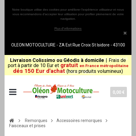
Notre boutique utilise des cookies pour améliorer l'expérience utilisateur et nous
vous recommandons d'accepter leur utilisation pour profiter pleinement de votre
navigation.
Plus d'informations
OLEON MOTOCULTURE - ZA Est Rue Croix St Isidore - 43100
BRIOUDE - Service client au 04 71 50 10 07 du mardi au samedi
Livraison Colissimo ou Géodis à domicile
|
Frais de
gratuit
port à partir de 10 Eur et
en France métropolitaine
dés 150 Eur d'achat
(hors produits volumineux)
(8h30-12h00/14h00-18h30)
0,00 €
Remorques
Accessoires remorques
Faisceaux et prises