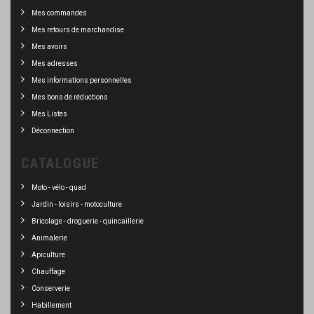
Mes commandes
Mes retours de marchandise
Mes avoirs
Mes adresses
Mes informations personnelles
Mes bons de réductions
Mes Listes
Déconnection
CATALOGUE
Moto - vélo - quad
Jardin - loisirs - motoculture
Bricolage - droguerie - quincaillerie
Animalerie
Apiculture
Chauffage
Conserverie
Habillement