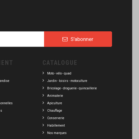
S'abonner
IENT
CATALOGUE
Moto - vélo - quad
andise
Jardin - loisirs - motoculture
Bricolage - droguerie - quincaillerie
Animalerie
sonnelles
Apiculture
ns
Chauffage
Conserverie
Habillement
Nos marques