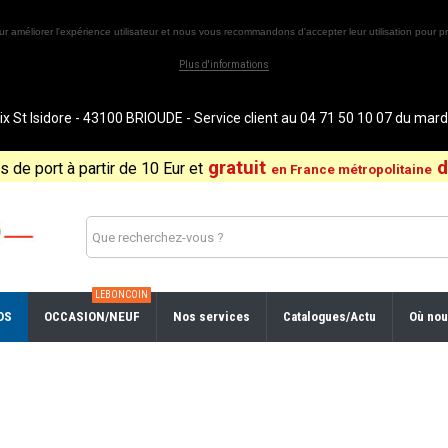
ur améliorer l'expérience utilisateur et nous vous recommandons d'accepter leur utilisation pour pr
Plus d'informations
St Isidore - 43100 BRIOUDE - Service client au 04 71 50 10 07 du ma
gratuit
d
is de port à partir de 10 Eur et
en France métropolitaine
LEBONCOIN
OS
OCCASION/NEUF
Nos services
Catalogues/Actu
Où nou