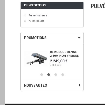
PULV
PULVÉRISATEURS
Pulvérisateurs
Atomiseurs
PROMOTIONS
OWER 450X
REMORQUE BENNE
2.50M NON FREINEE
00 €
2 249,00 €
€
2 858,00 €
NOUVEAUTES