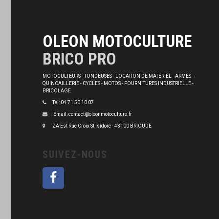
OLEON MOTOCULTURE
BRICO PRO
MOTOCULTEURS - TONDEUSES - LOCATION DE MATÉRIEL - ARMES -
QUINCAILLERIE - CYCLES - MOTOS - FOURNITURES INDUSTRIELLE -
BRICOLAGE
Tel: 04 71 50 10 07
Email: contact@oleonmotoculture.fr
ZA Est Rue Croix St Isidore - 43100 BRIOUDE
SUIVEZ-NOUS