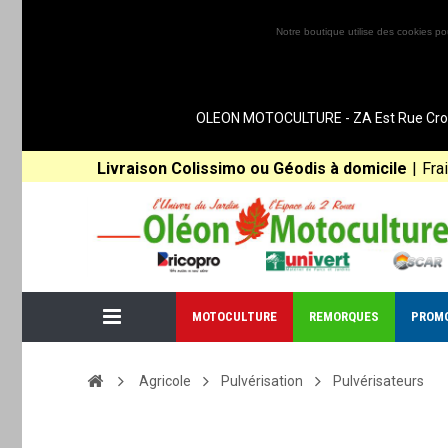
Notre boutique utilise des cookies po
OLEON MOTOCULTURE - ZA Est Rue Croix 
Livraison Colissimo ou Géodis à domicile
|
Fra
MOTOCULTURE
REMORQUES
PROM
Agricole
Pulvérisation
Pulvérisateurs