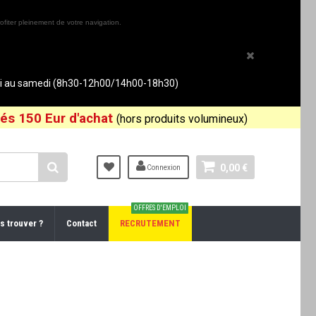
ofiter pleinement de votre navigation.
rdi au samedi (8h30-12h00/14h00-18h30)
és 150 Eur d'achat
(hors produits volumineux)
0,00 €
Connexion
OFFRES D'EMPLOI
s trouver ?
Contact
RECRUTEMENT