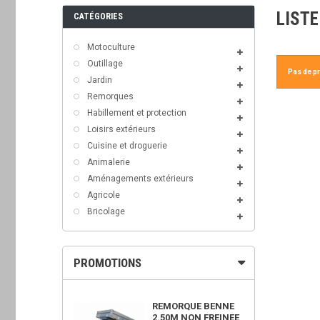
LISTE
CATÉGORIES
Motoculture
Outillage
Pas de pr
Jardin
Remorques
Habillement et protection
Loisirs extérieurs
Cuisine et droguerie
Animalerie
Aménagements extérieurs
Agricole
Bricolage
PROMOTIONS
OWER 450X
REMORQUE BENNE
2.50M NON FREINEE