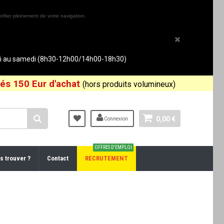
ofiter pleinement de votre navigation.
rdi au samedi (8h30-12h00/14h00-18h30)
és 150 Eur d'achat
(hors produits volumineux)
0,00 €
Connexion
OFFRES D'EMPLOI
s trouver ?
Contact
RECRUTEMENT