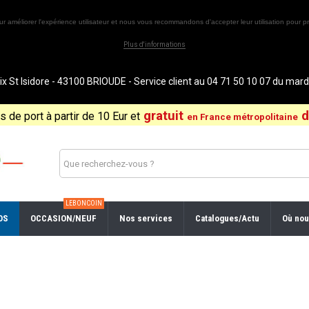
ur améliorer l'expérience utilisateur et nous vous recommandons d'accepter leur utilisation pour pr
Plus d'informations
St Isidore - 43100 BRIOUDE - Service client au 04 71 50 10 07 du ma
gratuit
d
is de port à partir de 10 Eur et
en France métropolitaine
LEBONCOIN
OS
OCCASION/NEUF
Nos services
Catalogues/Actu
Où nou