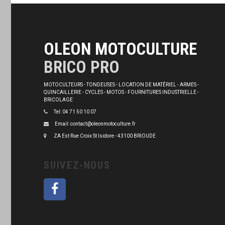
OLEON MOTOCULTURE
BRICO PRO
MOTOCULTEURS - TONDEUSES - LOCATION DE MATÉRIEL - ARMES -
QUINCAILLERIE - CYCLES - MOTOS - FOURNITURES INDUSTRIELLE -
BRICOLAGE
Tel: 04 71 50 10 07
Email: contact@oleonmotoculture.fr
ZA Est Rue Croix St Isidore - 43100 BRIOUDE
SUIVEZ-NOUS