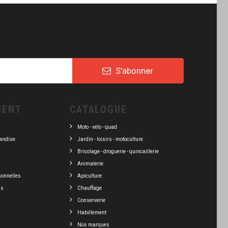
S'abonner
IENT
CATALOGUE
Moto - vélo - quad
andise
Jardin - loisirs - motoculture
Bricolage - droguerie - quincaillerie
Animalerie
sonnelles
Apiculture
ns
Chauffage
Conserverie
Habillement
Nos marques