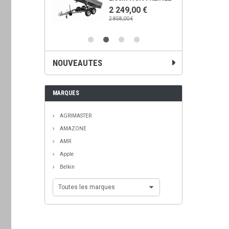
00 €
2 249,00 €
€
2 858,00 €
NOUVEAUTES
MARQUES
AGRIMASTER
AMAZONE
AMR
Apple
Belkin
Toutes les marques