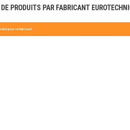
 DE PRODUITS PAR FABRICANT EUROTECHN
oduit pour ce fabricant.
AUTOMOWER
AUTOMOWER
AM430X
HUSQVARNA 440