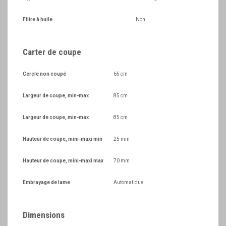
Filtre à huile
Non
Carter de coupe
Cercle non coupé
65 cm
Largeur de coupe, min-max
85 cm
Largeur de coupe, min-max
85 cm
Hauteur de coupe, mini-maxi min
25 mm
Hauteur de coupe, mini-maxi max
70 mm
Embrayage de lame
Automatique
Dimensions