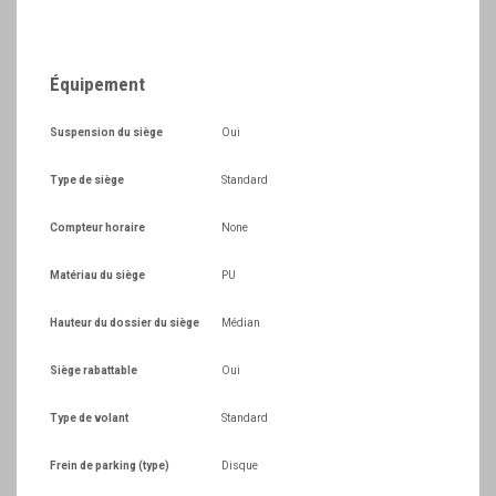
Équipement
Suspension du siège
Oui
Type de siège
Standard
Compteur horaire
None
Matériau du siège
PU
Hauteur du dossier du siège
Médian
Siège rabattable
Oui
Type de volant
Standard
Frein de parking (type)
Disque