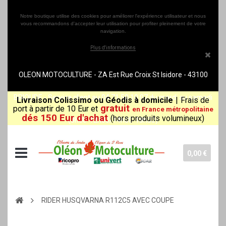
Notre boutique utilise des cookies pour améliorer l'expérience utilisateur et nous
vous recommandons d'accepter leur utilisation pour profiter pleinement de votre
navigation.
Plus d'informations
OLEON MOTOCULTURE - ZA Est Rue Croix St Isidore - 43100
BRIOUDE - Service client au 04 71 50 10 07 du mardi au samedi
Livraison Colissimo ou Géodis à domicile
|
Frais de
gratuit
port à partir de 10 Eur et
en France métropolitaine
dés 150 Eur d'achat
(hors produits volumineux)
(8h30-12h00/14h00-18h30)
0,00 €
RIDER HUSQVARNA R112C5 AVEC COUPE