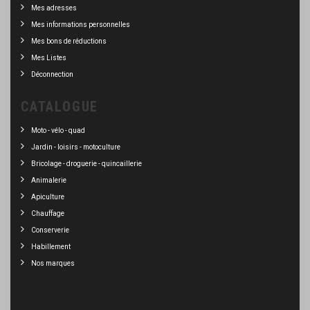
Mes adresses
Mes informations personnelles
Mes bons de réductions
Mes Listes
Déconnection
CATALOGUE
Moto - vélo - quad
Jardin - loisirs - motoculture
Bricolage - droguerie - quincaillerie
Animalerie
Apiculture
Chauffage
Conserverie
Habillement
Nos marques