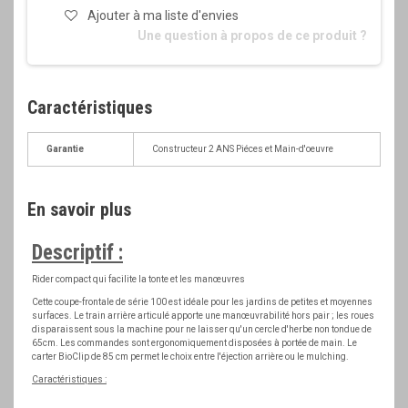
Ajouter à ma liste d'envies
Une question à propos de ce produit ?
Caractéristiques
Garantie
Constructeur 2 ANS Piéces et Main-d'oeuvre
En savoir plus
Descriptif :
Rider compact qui facilite la tonte et les manœuvres
Cette coupe-frontale de série 100 est idéale pour les jardins de petites et moyennes
surfaces. Le train arrière articulé apporte une manœuvrabilité hors pair ; les roues
disparaissent sous la machine pour ne laisser qu'un cercle d'herbe non tondue de
65cm. Les commandes sont ergonomiquement disposées à portée de main. Le
carter BioClip de 85 cm permet le choix entre l'éjection arrière ou le mulching.
Caractéristiques :