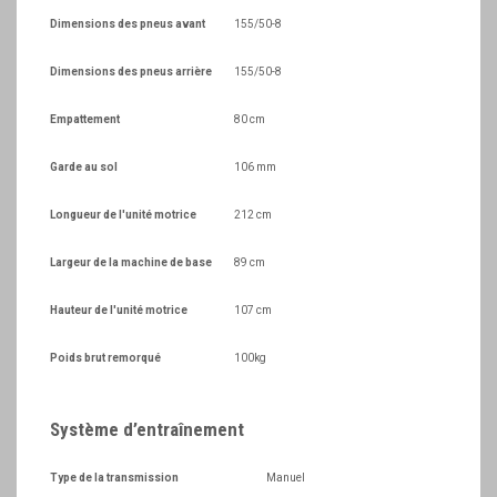
Dimensions des pneus avant
155/50-8
Dimensions des pneus arrière
155/50-8
Empattement
80 cm
Garde au sol
106 mm
Longueur de l'unité motrice
212 cm
Largeur de la machine de base
89 cm
Hauteur de l'unité motrice
107 cm
Poids brut remorqué
100kg
Système d’entraînement
Type de la transmission
Manuel