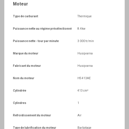
Moteur
Type de carburant
Thermique
Puissance nette au régime présélectionné
8.4kw
Puissance nette - tour par minute
3 000 tr/min
Marque du moteur
Husqvarna
Fabricant du moteur
Husqvarna
Nom du moteur
HS 413AE
Cylindrée
413 cm³
Cylindres
1
Refroidissement du moteur
Air
Type de lubrification du moteur
Barbotage