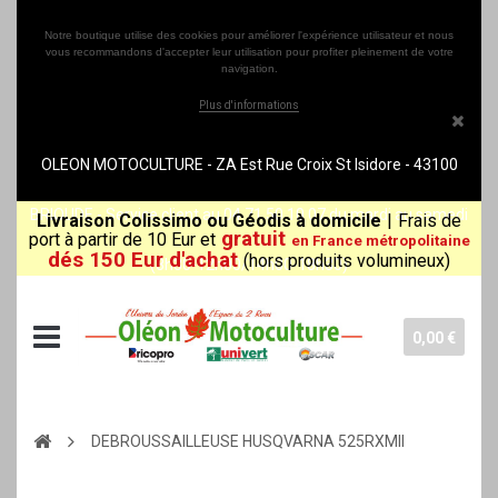
Notre boutique utilise des cookies pour améliorer l'expérience utilisateur et nous
vous recommandons d'accepter leur utilisation pour profiter pleinement de votre
navigation.
Plus d'informations
OLEON MOTOCULTURE - ZA Est Rue Croix St Isidore - 43100
BRIOUDE - Service client au 04 71 50 10 07 du mardi au samedi
Livraison Colissimo ou Géodis à domicile
|
Frais de
gratuit
port à partir de 10 Eur et
en France métropolitaine
dés 150 Eur d'achat
(hors produits volumineux)
(8h30-12h00/14h00-18h30)
0,00 €
DEBROUSSAILLEUSE HUSQVARNA 525RXMII