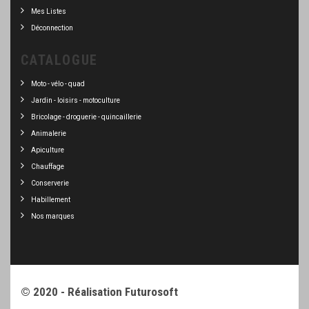
Mes Listes
Déconnection
CATALOGUE
Moto - vélo - quad
Jardin - loisirs - motoculture
Bricolage - droguerie - quincaillerie
Animalerie
Apiculture
Chauffage
Conserverie
Habillement
Nos marques
© 2020 - Réalisation
Futurosoft