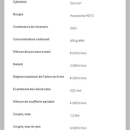
Cylindrée
25,4 cm³
Bougie
Husqvarna HQT-2
Contenance du réservoir
0,65 l
Consommation carburant
600 g/kWh
Vitesse de puissance maxi
8 500 tr/min
Ralenti
3 000 tr/min
Régime maximum de l'arbre en tr/mn
8 200 tr/min
Ecartement des électrodes
0,55 mm
Vitesse de soufflerie variable
4 000 tr/min
Couple, max.
1,2 Nm
Couple, max en rpm
6 000 tr/min