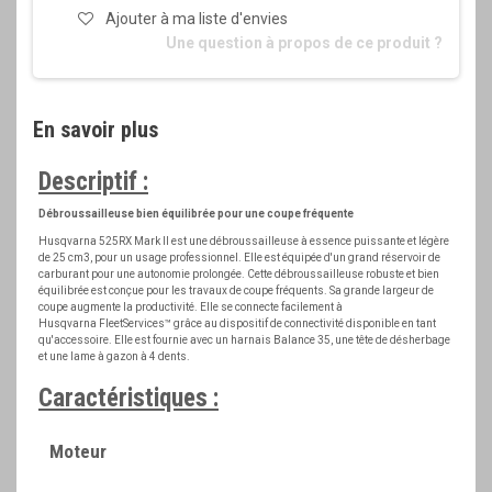
Ajouter à ma liste d'envies
Une question à propos de ce produit ?
En savoir plus
Descriptif :
Débroussailleuse bien équilibrée pour une coupe fréquente
Husqvarna 525RX Mark II est une débroussailleuse à essence puissante et légère
de 25 cm3, pour un usage professionnel. Elle est équipée d'un grand réservoir de
carburant pour une autonomie prolongée. Cette débroussailleuse robuste et bien
équilibrée est conçue pour les travaux de coupe fréquents. Sa grande largeur de
coupe augmente la productivité. Elle se connecte facilement à
Husqvarna FleetServices™ grâce au dispositif de connectivité disponible en tant
qu'accessoire. Elle est fournie avec un harnais Balance 35, une tête de désherbage
et une lame à gazon à 4 dents.
Caractéristiques :
Moteur