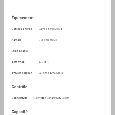
Équipement
Couteau à herbe
Lame à herbe 255-4
Harnais
Duo Balance 35
Lame de scie
--
Tête nylon
T35 M10
Type de poignée
Guidon à bras égaux
Contrôle
Connectivité
Husqvarna Connectivity Device
Capacité