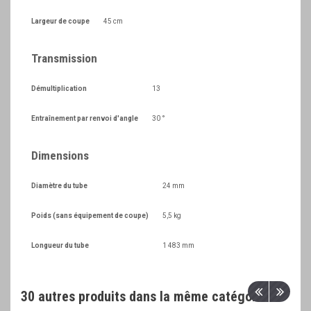
Largeur de coupe
45 cm
Transmission
Démultiplication
13
Entraînement par renvoi d'angle
30 °
Dimensions
Diamètre du tube
24 mm
Poids (sans équipement de coupe)
5,5 kg
Longueur du tube
1 483 mm
30 autres produits dans la même catégorie