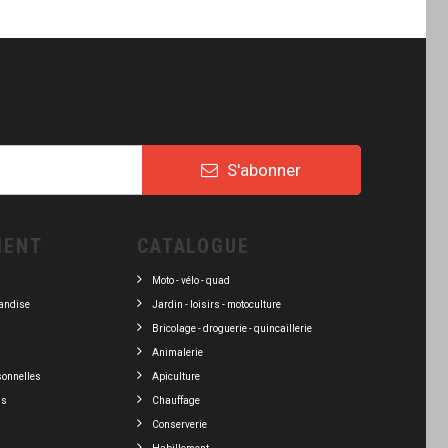
S'abonner
IENT
CATALOGUE
Moto - vélo - quad
andise
Jardin - loisirs - motoculture
Bricolage - droguerie - quincaillerie
Animalerie
sonnelles
Apiculture
ns
Chauffage
Conserverie