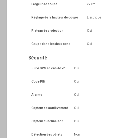
Largeur de coupe
22 cm
Réglage de la hauteur de coupe
Electrique
Plateau de protection
Oui
Coupe dans les deux sens
Oui
Sécurité
Suivi GPS en cas de vol
Oui
Code PIN
Oui
Alarme
Oui
Capteur de soulèvement
Oui
Capteur d'inclinaison
Oui
Détection des objets
Non