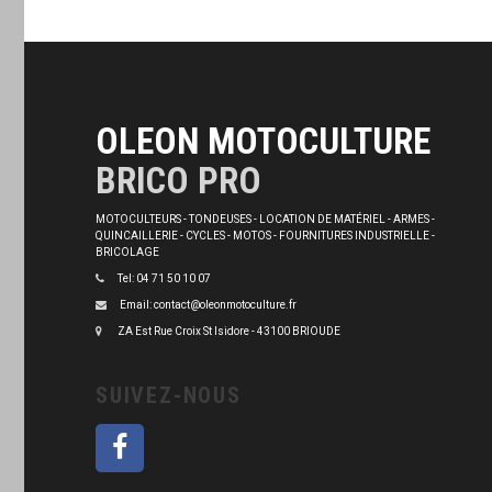
OLEON MOTOCULTURE
BRICO PRO
MOTOCULTEURS - TONDEUSES - LOCATION DE MATÉRIEL - ARMES -
QUINCAILLERIE - CYCLES - MOTOS - FOURNITURES INDUSTRIELLE -
BRICOLAGE
Tel: 04 71 50 10 07
Email: contact@oleonmotoculture.fr
ZA Est Rue Croix St Isidore - 43100 BRIOUDE
SUIVEZ-NOUS