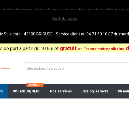
ur améliorer l'expérience utilisateur et nous vous recommandons d'accepter leur utilisation pour pr
Plus d'informations
St Isidore - 43100 BRIOUDE - Service client au 04 71 50 10 07 du ma
gratuit
d
is de port à partir de 10 Eur et
en France métropolitaine
LEBONCOIN
OS
OCCASION/NEUF
Nos services
Catalogues/Actu
Où nou