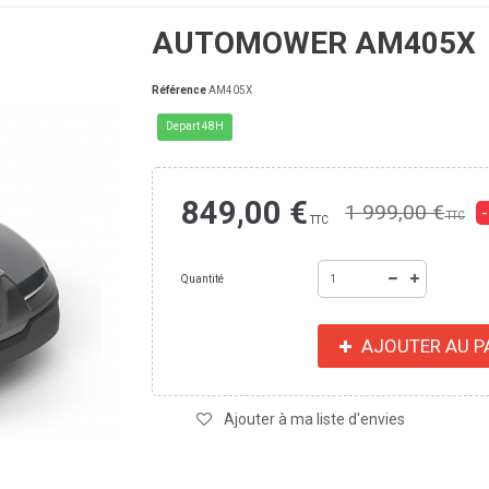
AUTOMOWER AM405X
Référence
AM405X
Depart 48H
849,00 €
1 999,00 €
TTC
TTC
Quantité
AJOUTER AU P
Ajouter à ma liste d'envies