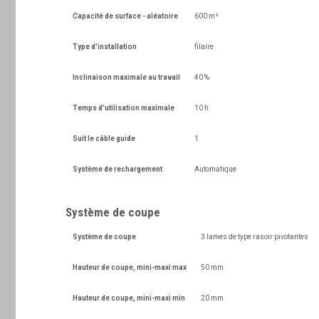
Capacité de surface - aléatoire
600 m²
Type d'installation
filaire
Inclinaison maximale au travail
40 %
Temps d’utilisation maximale
10 h
Suit le câble guide
1
Système de rechargement
Automatique
Système de coupe
Système de coupe
3 lames de type rasoir pivotantes
Hauteur de coupe, mini-maxi max
50 mm
Hauteur de coupe, mini-maxi min
20 mm