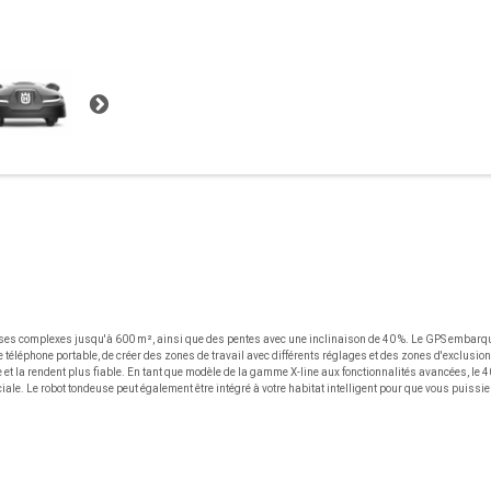
 complexes jusqu'à 600 m², ainsi que des pentes avec une inclinaison de 40 %. Le GPS embarqué d
éléphone portable, de créer des zones de travail avec différents réglages et des zones d'exclusion t
onte et la rendent plus fiable. En tant que modèle de la gamme X-line aux fonctionnalités avancées, l
ale. Le robot tondeuse peut également être intégré à votre habitat intelligent pour que vous puissie