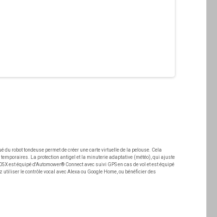
u robot tondeuse permet de créer une carte virtuelle de la pelouse. Cela
emporaires. La protection antigel et la minuterie adaptative (météo), qui ajuste
e 405X est équipé d'Automower® Connect avec suivi GPS en cas de vol et est équipé
z utiliser le contrôle vocal avec Alexa ou Google Home, ou bénéficier des