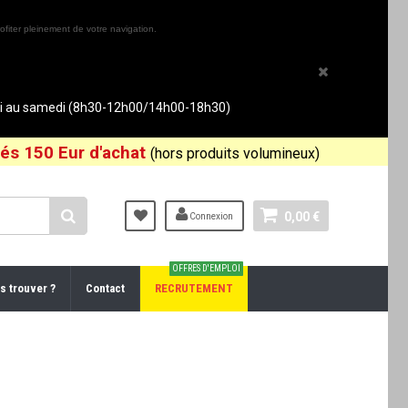
ofiter pleinement de votre navigation.
rdi au samedi (8h30-12h00/14h00-18h30)
és 150 Eur d'achat
(hors produits volumineux)
0,00 €
Connexion
OFFRES D'EMPLOI
s trouver ?
Contact
RECRUTEMENT