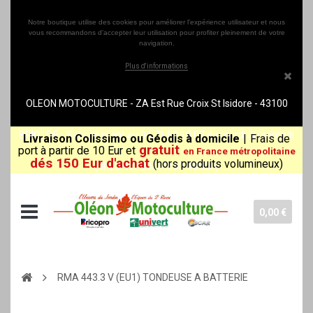
Notre boutique utilise des cookies pour améliorer l'expérience utilisateur et nous
vous recommandons d'accepter leur utilisation pour profiter pleinement de votre
navigation.
Plus d'informations
OLEON MOTOCULTURE - ZA Est Rue Croix St Isidore - 43100
BRIOUDE - Service client au 04 71 50 10 07 du mardi au samedi
Livraison Colissimo ou Géodis à domicile
|
Frais de
gratuit
port à partir de 10 Eur et
en France métropolitaine
dés 150 Eur d'achat
(hors produits volumineux)
(8h30-12h00/14h00-18h30)
0,00 €
RMA 443.3 V (EU1) TONDEUSE A BATTERIE