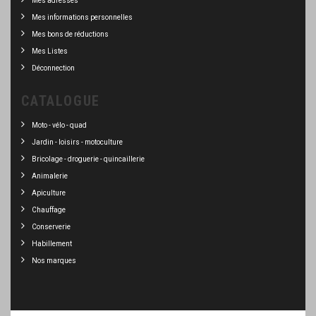
Mes adresses
Mes informations personnelles
Mes bons de réductions
Mes Listes
Déconnection
CATALOGUE
Moto - vélo - quad
Jardin - loisirs - motoculture
Bricolage - droguerie - quincaillerie
Animalerie
Apiculture
Chauffage
Conserverie
Habillement
Nos marques