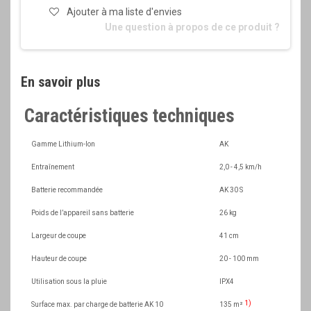
Ajouter à ma liste d'envies
Une question à propos de ce produit ?
En savoir plus
Caractéristiques techniques
Gamme Lithium-Ion
AK
Entraînement
2,0 - 4,5 km/h
Batterie recommandée
AK 30 S
Poids de l’appareil sans batterie
26 kg
Largeur de coupe
41 cm
Hauteur de coupe
20 - 100 mm
Utilisation sous la pluie
IPX4
1)
Surface max. par charge de batterie AK 10
135 m²