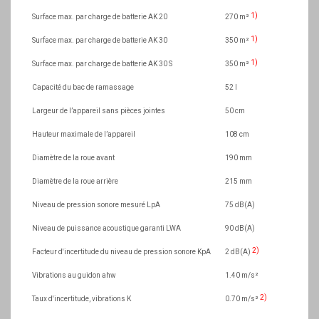
1)
Surface max. par charge de batterie AK 20
270 m²
1)
Surface max. par charge de batterie AK 30
350 m²
1)
Surface max. par charge de batterie AK 30 S
350 m²
Capacité du bac de ramassage
52 l
Largeur de l’appareil sans pièces jointes
50 cm
Hauteur maximale de l’appareil
108 cm
Diamètre de la roue avant
190 mm
Diamètre de la roue arrière
215 mm
Niveau de pression sonore mesuré LpA
75 dB(A)
Niveau de puissance acoustique garanti LWA
90 dB(A)
2)
Facteur d'incertitude du niveau de pression sonore KpA
2 dB(A)
Vibrations au guidon ahw
1.40 m/s²
2)
Taux d'incertitude, vibrations K
0.70 m/s²