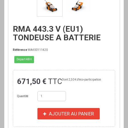
RMA 443.3 V (EU1)
TONDEUSE A BATTERIE
Référence
WA400111420
Depart 48H
671,50 €
TTC
Dont
2,50 €
d'éco-participation
Quantité
AJOUTER AU PANIER