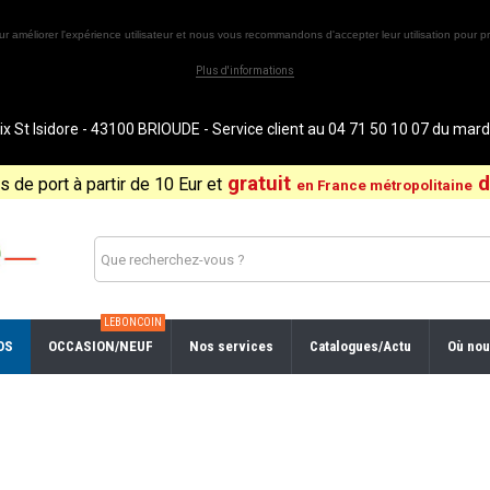
ur améliorer l'expérience utilisateur et nous vous recommandons d'accepter leur utilisation pour pr
Plus d'informations
St Isidore - 43100 BRIOUDE - Service client au 04 71 50 10 07 du ma
gratuit
d
is de port à partir de 10 Eur et
en France métropolitaine
LEBONCOIN
OS
OCCASION/NEUF
Nos services
Catalogues/Actu
Où nou