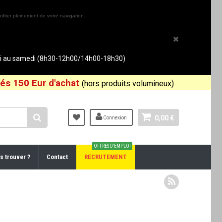
ofiter pleinement de votre navigation.
rdi au samedi (8h30-12h00/14h00-18h30)
és 150 Eur d'achat
(hors produits volumineux)
0,00 €
Connexion
OFFRES D'EMPLOI
s trouver ?
Contact
RECRUTEMENT