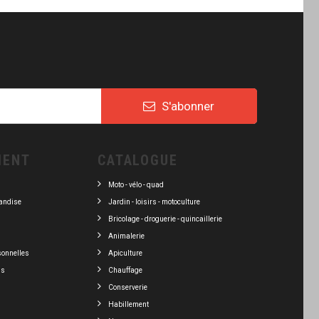
S'abonner
IENT
CATALOGUE
Moto - vélo - quad
andise
Jardin - loisirs - motoculture
Bricolage - droguerie - quincaillerie
Animalerie
sonnelles
Apiculture
ns
Chauffage
Conserverie
Habillement