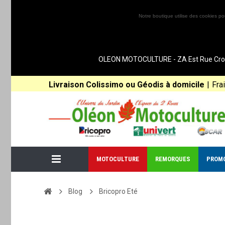
Notre boutique utilise des cookies po
OLEON MOTOCULTURE - ZA Est Rue Croix 
Livraison Colissimo ou Géodis à domicile
|
Fra
MOTOCULTURE
REMORQUES
PROM
Blog
Bricopro Eté