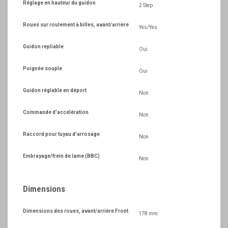
Réglage en hauteur du guidon
2 Step
Roues sur roulement à billes, avant/arrière
Yes/Yes
Guidon repliable
Oui
Poignée souple
Oui
Guidon réglable en déport
Non
Commande d'accélération
Non
Raccord pour tuyau d'arrosage
Non
Embrayage/frein de lame (BBC)
Non
Dimensions
Dimensions des roues, avant/arrière Front
178 mm