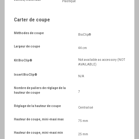
Plastique
Carter de coupe
Méthodes de coupe
BioClip®
Largeur de coupe
44 cm
Not available as accessory (NOT
Kit BioClip®
AVAILABLE)
Insert BioClip®
N/A
Nombre de paliers de réglage de la
7
hauteur de coupe
Réglage de la hauteur de coupe
Centralisé
Hauteur de coupe, mini-maxi max
75 mm
Hauteur de coupe, mini-maxi min
25 mm