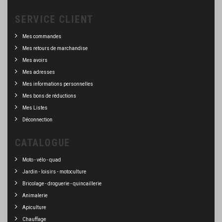
SERVICE CLIENT
Mes commandes
Mes retours de marchandise
Mes avoirs
Mes adresses
Mes informations personnelles
Mes bons de réductions
Mes Listes
Déconnection
CATALOGUE
Moto - vélo - quad
Jardin - loisirs - motoculture
Bricolage - droguerie - quincaillerie
Animalerie
Apiculture
Chauffage