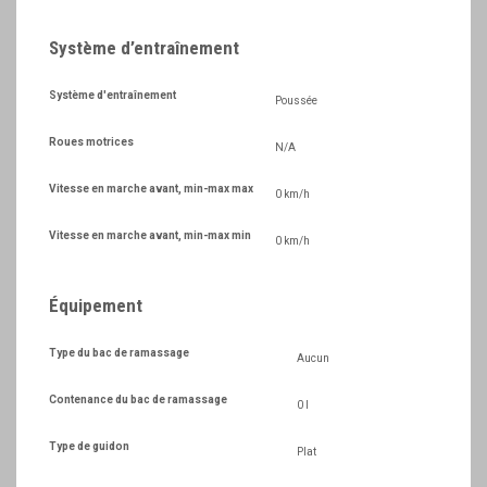
Système d’entraînement
Système d'entraînement
Poussée
Roues motrices
N/A
Vitesse en marche avant, min-max max
0 km/h
Vitesse en marche avant, min-max min
0 km/h
Équipement
Type du bac de ramassage
Aucun
Contenance du bac de ramassage
0 l
Type de guidon
Plat