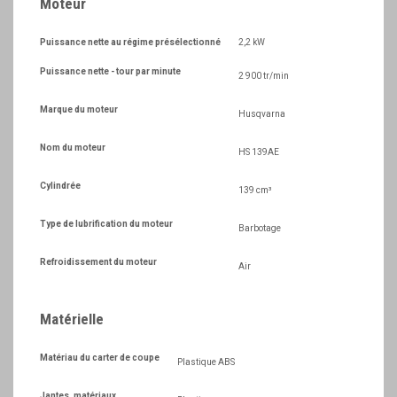
Moteur
Puissance nette au régime présélectionné
2,2 kW
Puissance nette - tour par minute
2 900 tr/min
Marque du moteur
Husqvarna
Nom du moteur
HS 139AE
Cylindrée
139 cm³
Type de lubrification du moteur
Barbotage
Refroidissement du moteur
Air
Matérielle
Matériau du carter de coupe
Plastique ABS
Jantes, matériaux