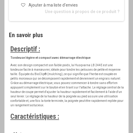
Ajouter à ma liste d'envies
Une question à propos de ce produit ?
En savoir plus
Descriptif :
Tondeuse légère et compact avec démarrage électrique
Avec son design compact et son faible poids, la Husqvarna LB 244E est une
tondeuse facile à manœuvrer, idéale pour tondre les pelouses de petite et moyenne
taille. Équipée du BioClip® (mulching), ce qui signifie que l'herbe est coupée en
petits morceaux qui se décomposent rapidement et deviennent un engrais naturel.
Grâce au démarrage électrique, vous pouvez commencer à tondre sans effort en
appuyant simplement sur le bouton et en tirant sur l'attache. Le réglage central de la
hauteur de coupe permet d'ajuster la hauteur rapidement et facilement à l'aide d'un
seul levier. Le réglage de la hauteur de la poignée au pied assure une utilisation
confortable et, une fois la tonte terminée, la poignée peut être rapidement repliée pour
un rangement astucieux.
Caractéristiques :