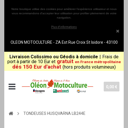
Notre boutique utilise des cookies pour améliorer l'expérience utilisateur et nous
vous recommandons d'accepter leur utilisation pour profiter pleinement de votre
navigation.
Plus d'informations
OLEON MOTOCULTURE - ZA Est Rue Croix St Isidore - 43100
BRIOUDE - Service client au 04 71 50 10 07 du mardi au samedi
Livraison Colissimo ou Géodis à domicile
|
Frais de
gratuit
port à partir de 10 Eur et
en France métropolitaine
dés 150 Eur d'achat
(hors produits volumineux)
(8h30-12h00/14h00-18h30)
0,00 €
TONDEUSES HUSQVARNA LB244E