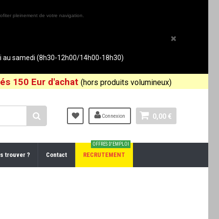
ofiter pleinement de votre navigation.
rdi au samedi (8h30-12h00/14h00-18h30)
és 150 Eur d'achat
(hors produits volumineux)
0,00 €
Connexion
OFFRES D'EMPLOI
s trouver ?
Contact
RECRUTEMENT