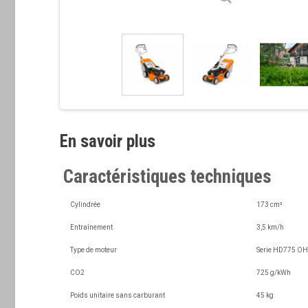
En savoir plus
Caractéristiques techniques
Cylindrée
173 cm³
Entraînement
3,5 km/h
Type de moteur
Serie HD775 OH
CO2
725 g/kWh
Poids unitaire sans carburant
45 kg