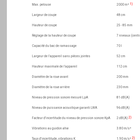
1)
Max. pelouse
2000 m²
Largeur de coupe
48 cm
Hauteur de coupe
25 - 85 mm
Réglage de la hauteur de coupe
7 niveaux (centr
Capacité du bac de ramassage
70 l
Largeur de l’appareil sans pièces jointes
52 cm
Hauteur maximale de l’appareil
112 cm
Diamètre de la roue avant
200 mm
Diamètre de la roue arrière
230 mm
Niveau de pression sonore mesuré LpA
81 dB(A)
Niveau de puissance acoustique garanti LWA
96 dB(A)
2)
Facteur d'incertitude du niveau de pression sonore KpA
2 dB(A)
Vibrations au guidon ahw
3.80 m/s²
2)
Taux d'incertitude, vibrations K
1.90 m/s²