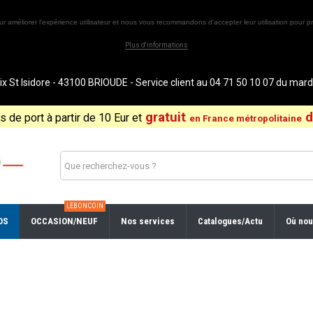
ur améliorer l'expérience utilisateur et nous vous recommandons d'accepter leur utilisation pour pr
Plus d'informations
St Isidore - 43100 BRIOUDE - Service client au 04 71 50 10 07 du ma
gratuit
d
is de port à partir de 10 Eur et
en France métropolitaine
LEBONCOIN
OS
OCCASION/NEUF
Nos services
Catalogues/Actu
Où nou