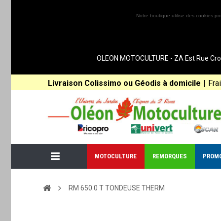
Notre boutique utilise des cookies po
OLEON MOTOCULTURE - ZA Est Rue Croix 
Livraison Colissimo ou Géodis à domicile
|
Fra
MOTOCULTURE
REMORQUES
PROM
RM 650.0 T TONDEUSE THERM