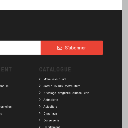
S'abonner
IENT
CATALOGUE
Moto - vélo - quad
andise
Jardin - loisirs - motoculture
Bricolage - droguerie - quincaillerie
Animalerie
sonnelles
Apiculture
ns
Chauffage
Conserverie
Habillement