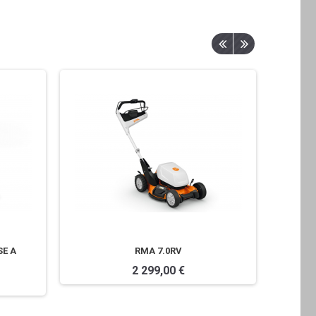
SE A
RMA 7.0RV
RMA 
2 299,00 €