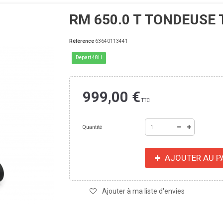
RM 650.0 T TONDEUSE
Référence
63640113441
Depart 48H
999,00 €
TTC
Quantité
AJOUTER AU P
Ajouter à ma liste d'envies