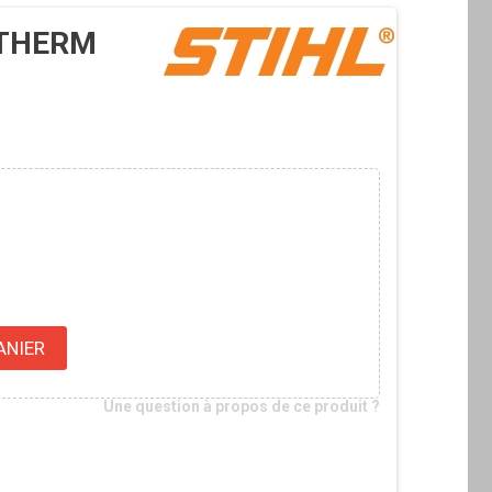
 THERM
ANIER
Une question à propos de ce produit ?