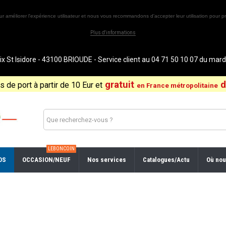
ur améliorer l'expérience utilisateur et nous vous recommandons d'accepter leur utilisation pour pr
Plus d'informations
St Isidore - 43100 BRIOUDE - Service client au 04 71 50 10 07 du ma
gratuit
d
is de port à partir de 10 Eur et
en France métropolitaine
LEBONCOIN
OS
OCCASION/NEUF
Nos services
Catalogues/Actu
Où nou