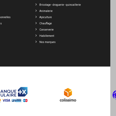
Bricolage - droguerie - quincaillerie
Animalerie
sonnelles
Apiculture
ns
Chauffage
Conserverie
Habillement
Nos marques