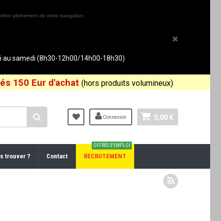
ofiter pleinement de votre navigation.
rdi au samedi (8h30-12h00/14h00-18h30)
és 150 Eur d'achat
(hors produits volumineux)
0,00 €
Connexion
OFFRES D'EMPLOI
s trouver ?
Contact
RECRUTEMENT