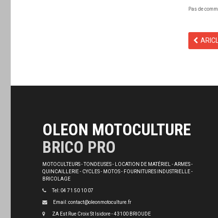
Pas de comm
ARIC
OLEON MOTOCULTURE
BRICO PRO
MOTOCULTEURS - TONDEUSES - LOCATION DE MATÉRIEL - ARMES -
QUINCAILLERIE - CYCLES - MOTOS - FOURNITURES INDUSTRIELLE -
BRICOLAGE
Tel: 04 71 50 10 07
Email: contact@oleonmotoculture.fr
ZA Est Rue Croix St Isidore - 43100 BRIOUDE