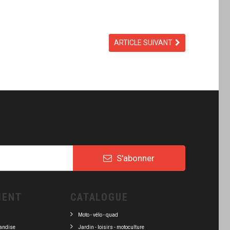
ARTICLE SUIVANT
S'abonner
IENT
CATALOGUE
Moto - vélo - quad
andise
Jardin - loisirs - motoculture