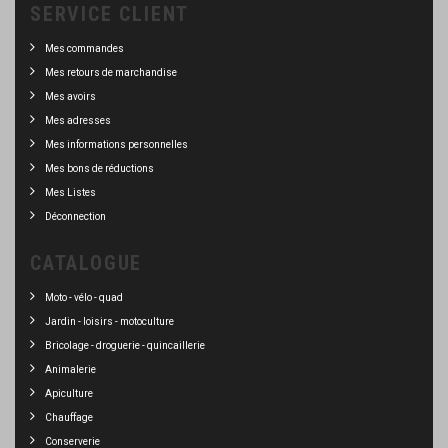
SERVICE CLIENT
Mes commandes
Mes retours de marchandise
Mes avoirs
Mes adresses
Mes informations personnelles
Mes bons de réductions
Mes Listes
Déconnection
CATALOGUE
Moto - vélo - quad
Jardin - loisirs - motoculture
Bricolage - droguerie - quincaillerie
Animalerie
Apiculture
Chauffage
Conserverie