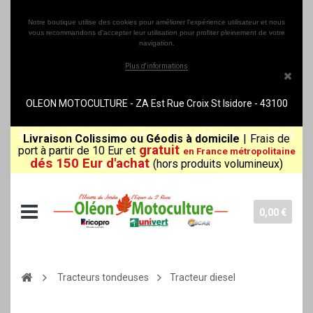
Notre boutique utilise des cookies pour améliorer l'expérience utilisateur et nous
vous recommandons d'accepter leur utilisation pour profiter pleinement de votre
navigation.
Plus d'informations
OLEON MOTOCULTURE - ZA Est Rue Croix St Isidore - 43100
BRIOUDE - Service client au 04 71 50 10 07 du mardi au samedi
Livraison Colissimo ou Géodis à domicile
|
Frais de
gratuit
port à partir de 10 Eur et
en France métropolitaine
dés 150 Eur d'achat
(hors produits volumineux)
(8h30-12h00/14h00-18h30)
0,00 €
Tracteurs tondeuses
Tracteur diesel