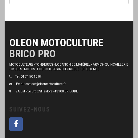
OLEON MOTOCULTURE
BRICO PRO
MOTOCULTEURS - TONDEUSES - LOCATION DE MATÉRIEL - ARMES - QUINCAILLERIE
- CYCLES - MOTOS - FOURNITURES INDUSTRIELLE - BRICOLAGE
Tel: 04 71 50 10 07
Email: contact@oleonmotoculture.fr
ZA Est Rue Croix St Isidore - 43100 BRIOUDE
SUIVEZ-NOUS