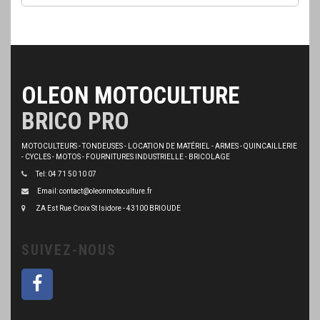
OLEON MOTOCULTURE
BRICO PRO
MOTOCULTEURS - TONDEUSES - LOCATION DE MATÉRIEL - ARMES - QUINCAILLERIE
- CYCLES - MOTOS - FOURNITURES INDUSTRIELLE - BRICOLAGE
Tel: 04 71 50 10 07
Email: contact@oleonmotoculture.fr
ZA Est Rue Croix St Isidore - 43100 BRIOUDE
SUIVEZ-NOUS