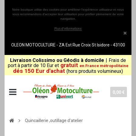
Notre boutique utilise des cookies pour améliorer l'expérience utilisateur et nous
vous recommandons d'accepter leur utilisation pour profiter pleinement de votre
navigation.
Plus d'informations
OLEON MOTOCULTURE - ZA Est Rue Croix St Isidore - 43100
BRIOUDE - Service client au 04 71 50 10 07 du mardi au samedi
Livraison Colissimo ou Géodis à domicile
|
Frais de
gratuit
port à partir de 10 Eur et
en France métropolitaine
dés 150 Eur d'achat
(hors produits volumineux)
(8h30-12h00/14h00-18h30)
0,00 €
Quincaillerie ,outillage d'atelier