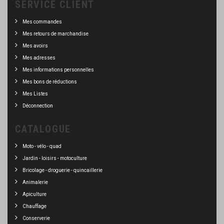
SERVICE CLIENT
Mes commandes
Mes retours de marchandise
Mes avoirs
Mes adresses
Mes informations personnelles
Mes bons de réductions
Mes Listes
Déconnection
CATALOGUE
Moto - vélo - quad
Jardin - loisirs - motoculture
Bricolage - droguerie - quincaillerie
Animalerie
Apiculture
Chauffage
Conserverie