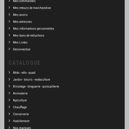
Mes commandes
Mes retours de marchandise
Mes avoirs
Mes adresses
Mes informations personnelles
Mes bons de réductions
Mes Listes
Déconnection
CATALOGUE
Moto - vélo - quad
Jardin - loisirs - motoculture
Bricolage - droguerie - quincaillerie
Animalerie
Apiculture
Chauffage
Conserverie
Habillement
Nos marques