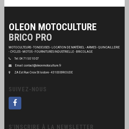
OLEON MOTOCULTURE
BRICO PRO
MOTOCULTEURS - TONDEUSES - LOCATION DE MATÉRIEL - ARMES - QUINCAILLERIE
- CYCLES - MOTOS - FOURNITURES INDUSTRIELLE - BRICOLAGE
Tel: 04 71 50 10 07
Email: contact@oleonmotoculture.fr
ZA Est Rue Croix St Isidore - 43100 BRIOUDE
SUIVEZ-NOUS
S'INSCRIRE À LA NEWSLETTER