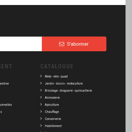
S'abonner
IENT
CATALOGUE
Moto - vélo - quad
andise
Jardin - loisirs - motoculture
Bricolage - droguerie - quincaillerie
Animalerie
sonnelles
Apiculture
ns
Chauffage
Conserverie
Habillement