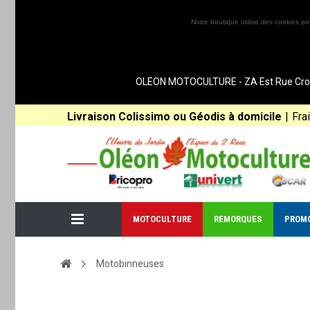
Notre boutique utilise des cookies po
OLEON MOTOCULTURE - ZA Est Rue Croix 
Livraison Colissimo ou Géodis à domicile
|
Fra
MOTOCULTURE
REMORQUES
PROM
Motobinneuses