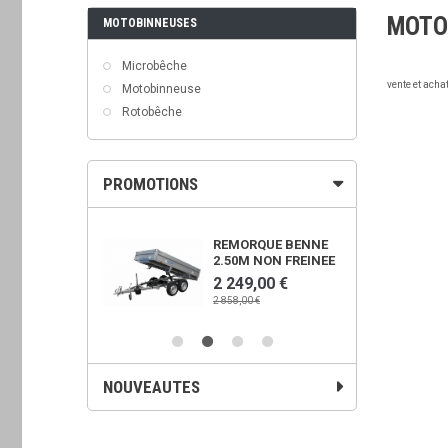
MOTO
MOTOBINNEUSES
Microbêche
vente et acha
Motobinneuse
Rotobêche
PROMOTIONS
OWER 450X
REMORQUE BENNE
2.50M NON FREINEE
00 €
2 249,00 €
€
2 858,00 €
NOUVEAUTES