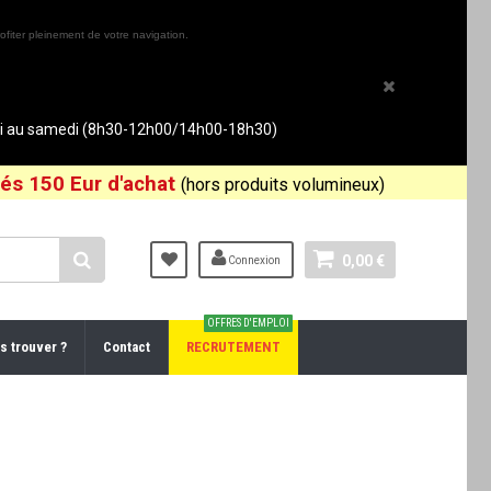
ofiter pleinement de votre navigation.
rdi au samedi (8h30-12h00/14h00-18h30)
és 150 Eur d'achat
(hors produits volumineux)
0,00 €
Connexion
OFFRES D'EMPLOI
s trouver ?
Contact
RECRUTEMENT