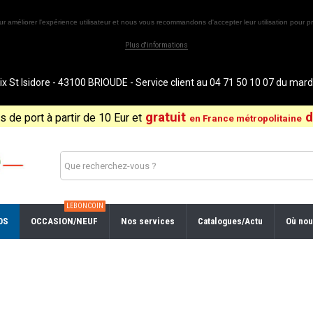
ur améliorer l'expérience utilisateur et nous vous recommandons d'accepter leur utilisation pour pr
Plus d'informations
St Isidore - 43100 BRIOUDE - Service client au 04 71 50 10 07 du ma
gratuit
d
is de port à partir de 10 Eur et
en France métropolitaine
LEBONCOIN
OS
OCCASION/NEUF
Nos services
Catalogues/Actu
Où nou