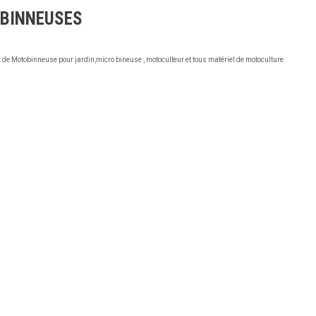
BINNEUSES
t de Motobinneuse pour jardin,micro bineuse , motoculteur et tous matériel de motoculture
AUTOMOWER
AUTOMOWER
AM430X
HUSQVARNA 440
2 199,00 €
1 890,00 €
3 799,00 €
3 499,00 €