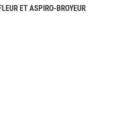
FLEUR ET ASPIRO-BROYEUR
AUTOMOWER
AUTOMOWER
AM430X
HUSQVARNA 440
2 199,00 €
1 890,00 €
3 799,00 €
3 499,00 €