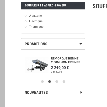
SOUF
SOUFFLEUR ET ASPIRO-BROYEUR
A batterie
Electrique
Thermique
PROMOTIONS
OWER 450X
REMORQUE BENNE
2.50M NON FREINEE
00 €
2 249,00 €
€
2 858,00 €
NOUVEAUTES