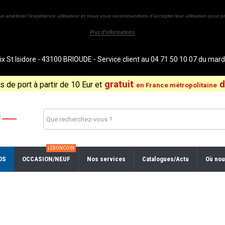
ur améliorer l'expérience utilisateur et nous vous recommandons d'accepter leur utilisation pour pr
Plus d'informations
St Isidore - 43100 BRIOUDE - Service client au 04 71 50 10 07 du ma
gratuit
d
is de port à partir de 10 Eur et
en France métropolitaine
LEBONCOIN
OS
OCCASION/NEUF
Nos services
Catalogues/Actu
Où nou