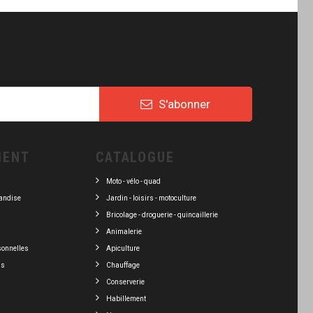
S'abonner
IENT
CATALOGUE
Moto - vélo - quad
andise
Jardin - loisirs - motoculture
Bricolage - droguerie - quincaillerie
Animalerie
sonnelles
Apiculture
ns
Chauffage
Conserverie
Habillement