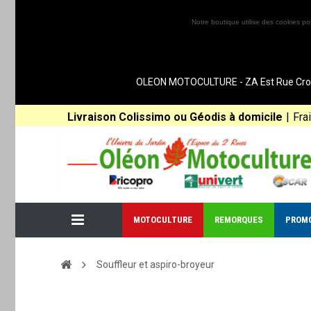
Notre boutique utilise des cookies po
OLEON MOTOCULTURE - ZA Est Rue Croix 
Livraison Colissimo ou Géodis à domicile
|
Fra
MOTOCULTURE
REMORQUES
PROM
Souffleur et aspiro-broyeur