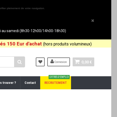
ofiter pleinement de votre navigation.
rdi au samedi (8h30-12h00/14h00-18h30)
és 150 Eur d'achat
(hors produits volumineux)
0,00 €
Connexion
OFFRES D'EMPLOI
s trouver ?
Contact
RECRUTEMENT