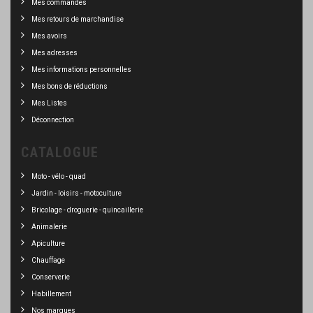
Mes commandes
Mes retours de marchandise
Mes avoirs
Mes adresses
Mes informations personnelles
Mes bons de réductions
Mes Listes
Déconnection
CATALOGUE
Moto - vélo - quad
Jardin - loisirs - motoculture
Bricolage - droguerie - quincaillerie
Animalerie
Apiculture
Chauffage
Conserverie
Habillement
Nos marques