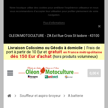
Notre boutique utilise des cookies pour améliorer l'expérience utilisateur et nous
vous recommandons d'accepter leur utilisation pour profiter pleinement de votre
navigation.
Plus d'informations
OLEON MOTOCULTURE - ZA Est Rue Croix St Isidore - 43100
BRIOUDE - Service client au 04 71 50 10 07 du mardi au samedi
Livraison Colissimo ou Géodis à domicile
|
Frais de
gratuit
port à partir de 10 Eur et
en France métropolitaine
dés 150 Eur d'achat
(hors produits volumineux)
(8h30-12h00/14h00-18h30)
0,00 €
Souffleur et aspiro-broyeur
A batterie