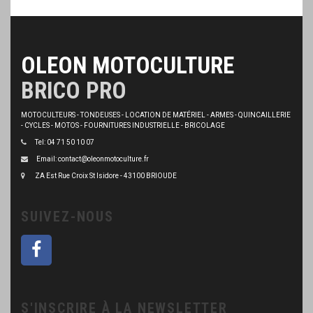
OLEON MOTOCULTURE
BRICO PRO
MOTOCULTEURS - TONDEUSES - LOCATION DE MATÉRIEL - ARMES - QUINCAILLERIE
- CYCLES - MOTOS - FOURNITURES INDUSTRIELLE - BRICOLAGE
Tel: 04 71 50 10 07
Email: contact@oleonmotoculture.fr
ZA Est Rue Croix St Isidore - 43100 BRIOUDE
SUIVEZ-NOUS
S'INSCRIRE À LA NEWSLETTER