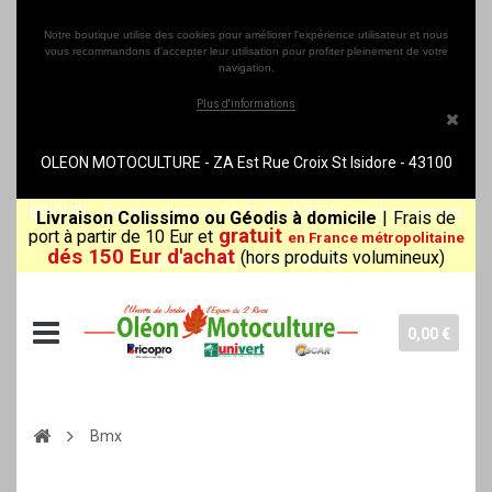
Notre boutique utilise des cookies pour améliorer l'expérience utilisateur et nous
vous recommandons d'accepter leur utilisation pour profiter pleinement de votre
navigation.
Plus d'informations
OLEON MOTOCULTURE - ZA Est Rue Croix St Isidore - 43100
BRIOUDE - Service client au 04 71 50 10 07 du mardi au samedi
Livraison Colissimo ou Géodis à domicile
|
Frais de
gratuit
port à partir de 10 Eur et
en France métropolitaine
dés 150 Eur d'achat
(hors produits volumineux)
(8h30-12h00/14h00-18h30)
0,00 €
Bmx