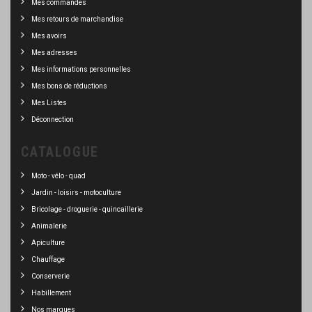
Mes commandes
Mes retours de marchandise
Mes avoirs
Mes adresses
Mes informations personnelles
Mes bons de réductions
Mes Listes
Déconnection
CATALOGUE
Moto - vélo - quad
Jardin - loisirs - motoculture
Bricolage - droguerie - quincaillerie
Animalerie
Apiculture
Chauffage
Conserverie
Habillement
Nos marques