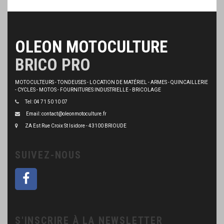
OLEON MOTOCULTURE
BRICO PRO
MOTOCULTEURS - TONDEUSES - LOCATION DE MATÉRIEL - ARMES - QUINCAILLERIE
- CYCLES - MOTOS - FOURNITURES INDUSTRIELLE - BRICOLAGE
Tel: 04 71 50 10 07
Email: contact@oleonmotoculture.fr
ZA Est Rue Croix St Isidore - 43100 BRIOUDE
SUIVEZ-NOUS
S'INSCRIRE À LA NEWSLETTER