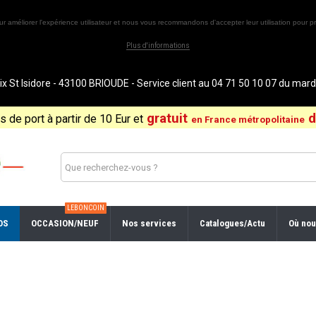
ur améliorer l'expérience utilisateur et nous vous recommandons d'accepter leur utilisation pour pr
Plus d'informations
St Isidore - 43100 BRIOUDE - Service client au 04 71 50 10 07 du ma
gratuit
d
is de port à partir de 10 Eur et
en France métropolitaine
LEBONCOIN
OS
OCCASION/NEUF
Nos services
Catalogues/Actu
Où nou