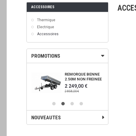
ACCE
ACCESSOIRES
Thermique
Electrique
Accessoires
PROMOTIONS
OWER 450X
REMORQUE BENNE
2.50M NON FREINEE
00 €
2 249,00 €
€
2 858,00 €
NOUVEAUTES