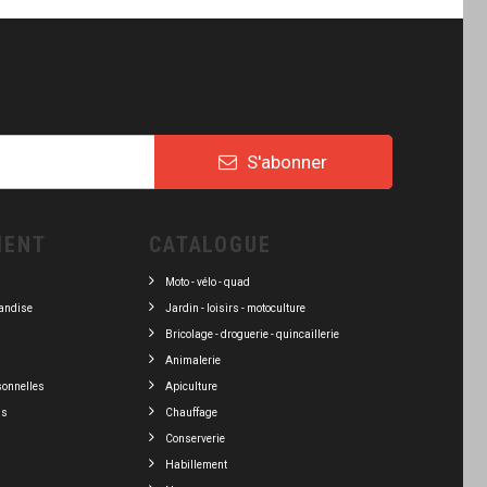
S'abonner
IENT
CATALOGUE
Moto - vélo - quad
andise
Jardin - loisirs - motoculture
Bricolage - droguerie - quincaillerie
Animalerie
sonnelles
Apiculture
ns
Chauffage
Conserverie
Habillement