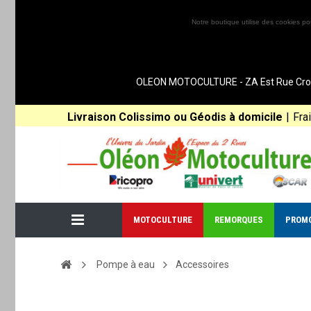
Notre boutique utilise des cookies po
OLEON MOTOCULTURE - ZA Est Rue Croix 
Livraison Colissimo ou Géodis à domicile
|
Fra
MOTOCULTURE
REMORQUES
PROM
Pompe à eau
Accessoires