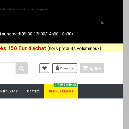
ofiter pleinement de votre navigation.
rdi au samedi (8h30-12h00/14h00-18h30)
és 150 Eur d'achat
(hors produits volumineux)
0,00 €
Connexion
OFFRES D'EMPLOI
s trouver ?
Contact
RECRUTEMENT