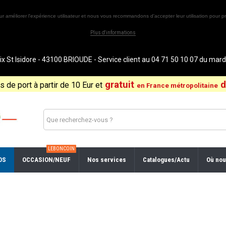
ur améliorer l'expérience utilisateur et nous vous recommandons d'accepter leur utilisation pour pr
Plus d'informations
St Isidore - 43100 BRIOUDE - Service client au 04 71 50 10 07 du ma
gratuit
d
is de port à partir de 10 Eur et
en France métropolitaine
LEBONCOIN
OS
OCCASION/NEUF
Nos services
Catalogues/Actu
Où nou