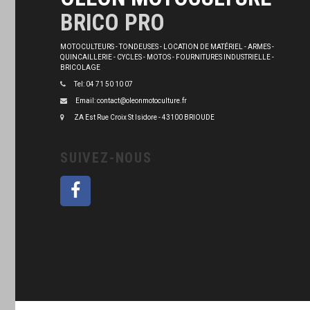
BRICO PRO
MOTOCULTEURS - TONDEUSES - LOCATION DE MATÉRIEL - ARMES -
QUINCAILLERIE - CYCLES - MOTOS - FOURNITURES INDUSTRIELLE -
BRICOLAGE
Tel: 04 71 50 10 07
Email: contact@oleonmotoculture.fr
ZA Est Rue Croix St Isidore - 43100 BRIOUDE
SUIVEZ-NOUS