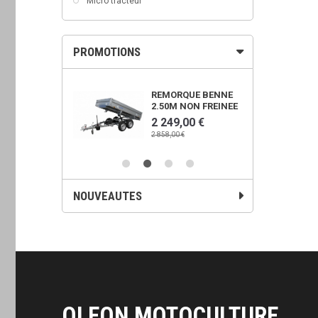
Micro tracteur
PROMOTIONS
OWER 450X
REMORQUE BENNE
2.50M NON FREINEE
00 €
2 249,00 €
€
2 858,00 €
NOUVEAUTES
OLEON MOTOCULTURE