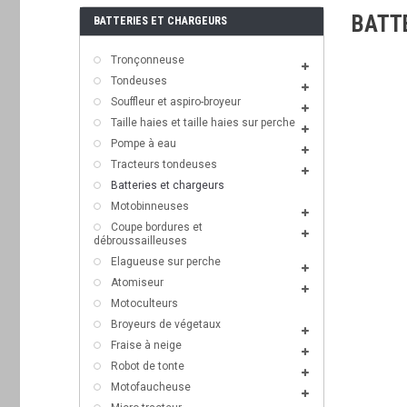
BATT
BATTERIES ET CHARGEURS
Tronçonneuse
Tondeuses
Souffleur et aspiro-broyeur
Taille haies et taille haies sur perche
Pompe à eau
Tracteurs tondeuses
Batteries et chargeurs
Motobinneuses
Coupe bordures et
débroussailleuses
Elagueuse sur perche
Atomiseur
Motoculteurs
Broyeurs de végetaux
Fraise à neige
Robot de tonte
Motofaucheuse