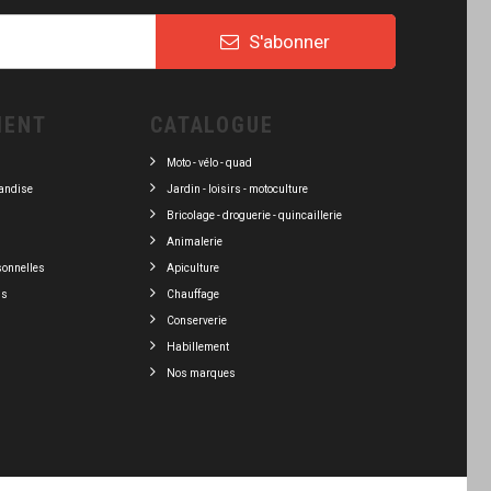
S'abonner
IENT
CATALOGUE
Moto - vélo - quad
andise
Jardin - loisirs - motoculture
Bricolage - droguerie - quincaillerie
Animalerie
sonnelles
Apiculture
ns
Chauffage
Conserverie
Habillement
Nos marques