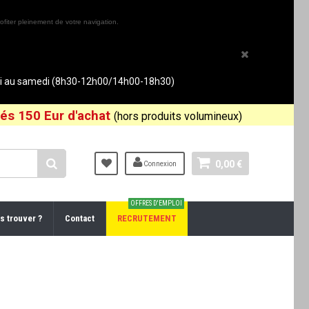
ofiter pleinement de votre navigation.
rdi au samedi (8h30-12h00/14h00-18h30)
és 150 Eur d'achat
(hors produits volumineux)
0,00 €
Connexion
OFFRES D'EMPLOI
s trouver ?
Contact
RECRUTEMENT