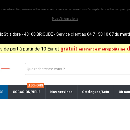
ur améliorer l'expérience utilisateur et nous vous recommandons d'accepter leur utilisation pour pr
Plus d'informations
St Isidore - 43100 BRIOUDE - Service client au 04 71 50 10 07 du ma
gratuit
d
is de port à partir de 10 Eur et
en France métropolitaine
LEBONCOIN
OS
OCCASION/NEUF
Nos services
Catalogues/Actu
Où nou