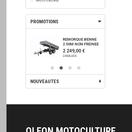
Micro tracteur
PROMOTIONS
OWER 450X
REMORQUE BENNE
2.50M NON FREINEE
00 €
2 249,00 €
€
2 858,00 €
NOUVEAUTES
OLEON MOTOCULTURE