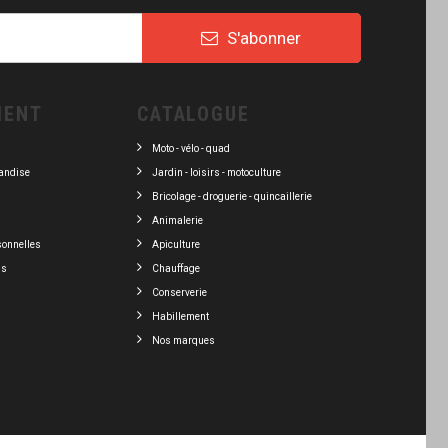
S'abonner
IENT
CATALOGUE
Moto - vélo - quad
andise
Jardin - loisirs - motoculture
Bricolage - droguerie - quincaillerie
Animalerie
sonnelles
Apiculture
ns
Chauffage
Conserverie
Habillement
Nos marques