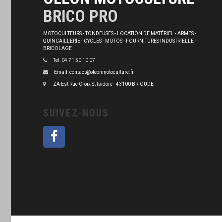
BRICO PRO
MOTOCULTEURS - TONDEUSES - LOCATION DE MATÉRIEL - ARMES -
QUINCAILLERIE - CYCLES - MOTOS - FOURNITURES INDUSTRIELLE -
BRICOLAGE
Tel: 04 71 50 10 07
Email: contact@oleonmotoculture.fr
ZA Est Rue Croix St Isidore - 43100 BRIOUDE
SUIVEZ-NOUS