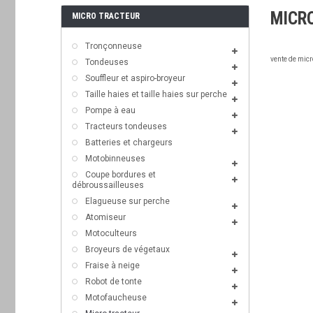
MICR
MICRO TRACTEUR
Tronçonneuse
vente de micr
Tondeuses
Souffleur et aspiro-broyeur
Taille haies et taille haies sur perche
Pompe à eau
Tracteurs tondeuses
Batteries et chargeurs
Motobinneuses
Coupe bordures et
débroussailleuses
Elagueuse sur perche
Atomiseur
Motoculteurs
Broyeurs de végetaux
Fraise à neige
Robot de tonte
Motofaucheuse