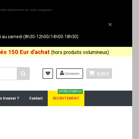
ofiter pleinement de votre navigation.
rdi au samedi (8h30-12h00/14h00-18h30)
és 150 Eur d'achat
(hors produits volumineux)
0,00 €
Connexion
OFFRES D'EMPLOI
s trouver ?
Contact
RECRUTEMENT