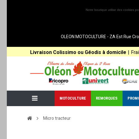
Notre boutique utilise des cookies po
OLEON MOTOCULTURE - ZA Est Rue Croix 
Livraison Colissimo ou Géodis à domicile
|
Fra
MOTOCULTURE
REMORQUES
PROM
Micro tracteur